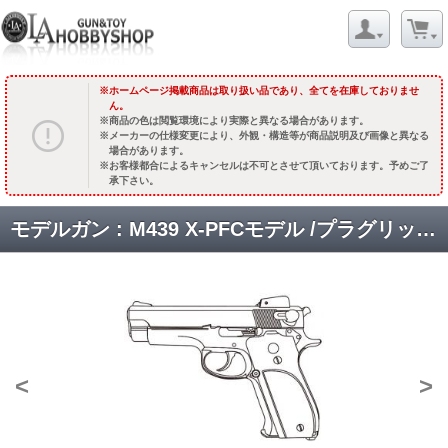
ホームページ掲載商品は取り扱い品であり、全てを在庫しておりませ
ん。
商品の色は閲覧環境により実際と異なる場合があります。
メーカーの仕様変更により、外観・構造等が商品説明及び画像と異なる
場合があります。
お客様都合によるキャンセルは不可とさせて頂いております。予めご了
承下さい。
モデルガン : M439 X-PFCモデル /プラグリップ/シルバーABS [品切中.再入荷時期未定]
<
>