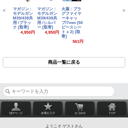
マガジン :
マガジン :
火薬 : プラ
<
>
モデルガン
モデルガン
グファイヤ
M39/439共
M39/439共
ーキャッ
用 /ブラッ
用 /シルバ
プ/7mm (50
ク [取寄]
ー [取寄]
ピースシー
ト x 2) [取
4,950円
4,950円
寄]
561円
商品一覧に戻る
ようこそ ゲストさん