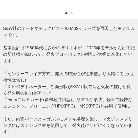
S&W社のオートマチックピストル M39シリーズを再現したモデルガ
ンです。
基本設計は1980年代にさかのぼりますが、2026年モデルからは下記
の新仕様が加わって、発火ブローバックの機能が大幅に進化してい
ます。
「センターファイア方式」発火の確実性が従来型より大幅に向上(互
換性は無し)
「X-PFCデトネーター」断面形状がXの字状で音と火花の抜けが良
く発火時の迫力がアップ
「9mmアルミカート(多機種共用型)」リアルな形状、軽量で軽快な
エジェクト、ブローニングHP(XPFC)、M9(XPFC)と共用で便利に
また、内部パーツとマガジンにメッキ処理を施し、マガジンスプリ
ングにはステンレス材を使用して、発火後にサビにくくなっていま
す。