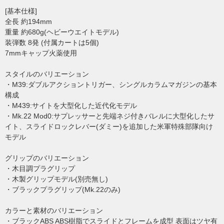
[基本仕様]
全長 約194mm
重量 約680g(ヘビーウエイトモデル)
装弾数 8発 (付属カートは5個)
7mmキャップ火薬使用
スタイルのバリエーション
・M39:ダブルアクショントリガー、シングルカラムマガジンの基本
構成
・M439:サイトを大型化した近代化モデル
・Mk.22 Mod0:サプレッサーと先端ネジ付きバレルに大型化したサ
イト、スライドロックレバー(ダミー)を追加した米軍特殊部隊向け
モデル
グリップのバリエーション
・木目調プラグリップ
・木製グリップモデル(別売無し)
・ブラックプラグリップ(Mk.22のみ)
カラーと素材のバリエーション
・ブラックABS ABS樹脂でスライドとフレームを成型 表面はツヤ有