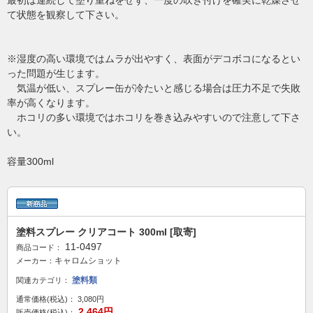
最初は連続して塗り重ねをせず、一度の吹き付けを確実に乾燥させ
て状態を観察して下さい。
※湿度の高い環境ではムラが出やすく、表面がデコボコになるとい
った問題が生じます。
気温が低い、スプレー缶が冷たいと感じる場合は圧力不足で失敗
率が高くなります。
ホコリの多い環境ではホコリを巻き込みやすいので注意して下さ
い。
容量300ml
塗料スプレー クリアコート 300ml [取寄]
11-0497
商品コード：
キャロムショット
メーカー：
塗料類
関連カテゴリ：
通常価格(税込)：
3,080円
2,464円
販売価格(税込)：