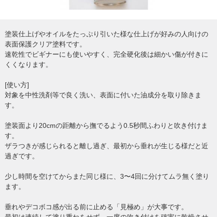
塗装仕上げやオイルをたっぷり引いた様な仕上げが好みの人向けの
表面保護クリア塗料です。
速乾性でビギナーにも使いやすく、完全硬化後は細かい傷が付きに
くくなります。
[使い方]
対象を中性洗剤等で良く洗い、表面に付いた油成分を取り除きま
す。
塗装面より20cmの距離から撫でるよう0.5秒間ふわりと吹き付けま
す。
ザラつきが感じられると離し過ぎ、最初から垂れが生じる様だと近
過ぎです。
少し時間を空けてからまた同じ様に、3〜4回に分けてムラ無く塗り
ます。
垂れやデコボコ感が出る前に止める「見極め」が大事です。