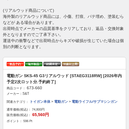
(リアルウッド商品について)
海外製のリアルウッド商品には、小傷、打痕、パテ埋め、塗装むら
などが ある場合があります。
出荷時点でメーカーの品質基準をクリアしており、返品・交換対象
外となりますのでご了承下さい。
運送中の衝撃などで出荷時点からキズや破損が生じていた場合は個
別の判断となります。
電動ガン SKS-45 G3リアルウッド [STAEG3118RW] [2026年内
予定2次ロット分.予約終了]
673-660
商品コード：
S&T
メーカー：
トイガン本体
>
電動ガン
>
電動ライフル/サブマシンガン
関連カテゴリ：
通常価格(税込)：
74,800円
65,560円
販売価格(税込)：
ポイント： 596 Pt