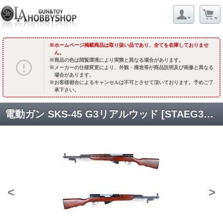
ホームページ掲載商品は取り扱い品であり、全てを在庫しておりませ
ん。
商品の色は閲覧環境により実際と異なる場合があります。
メーカーの仕様変更により、外観・構造等が商品説明及び画像と異なる
場合があります。
お客様都合によるキャンセルは不可とさせて頂いております。予めご了
承下さい。
電動ガン SKS-45 G3リアルウッド [STAEG3118RW] [2026年内予定2次ロット分.予約終了]
<
>