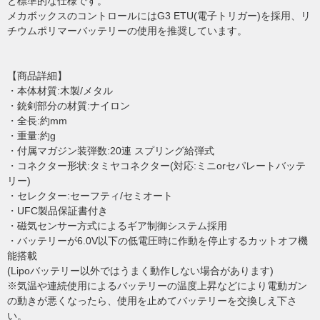
と標準的な仕様です。
メカボックスのコントロールにはG3 ETU(電子トリガー)を採用、リ
チウムポリマーバッテリーの使用を推奨しています。
【商品詳細】
・本体材質:木製/メタル
・銃剣部分の材質:ナイロン
・全長:約mm
・重量:約g
・付属マガジン装弾数:20連 スプリング給弾式
・コネクター形状:タミヤコネクター(対応:ミニorセパレートバッテ
リー)
・セレクター:セーフティ/セミオート
・UFC製品保証書付き
・磁気センサー方式によるギア制御システム採用
・バッテリーが6.0V以下の低電圧時に作動を停止するカットオフ機
能搭載
(Lipoバッテリー以外ではうまく動作しない場合があります)
※気温や連続使用によるバッテリーの温度上昇などにより電動ガン
の動きが悪くなったら、使用を止めてバッテリーを交換しえ下さ
い。