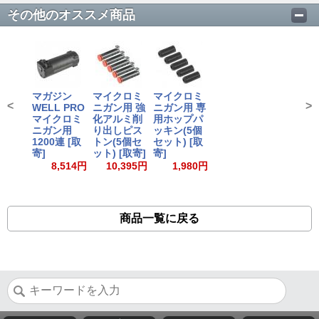
その他のオススメ商品
マガジン
マイクロミ
マイクロミ
<
>
WELL PRO
ニガン用 強
ニガン用 専
マイクロミ
化アルミ削
用ホップパ
ニガン用
り出しピス
ッキン(5個
1200連 [取
トン(5個セ
セット) [取
寄]
ット) [取寄]
寄]
8,514円
10,395円
1,980円
商品一覧に戻る