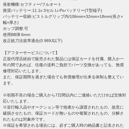
発射機構:セフティー/フルオート
推奨バッテリー:11.1v 3セル Li-Poバッテリー(T型端子)
バッテリー収納:ピストルグリップ内/106mm×32mm×18mm(長さ×
幅×厚さ)
ホップ調整:可
使用BB弾:6mm
改正銃刀法規準適合(0.989J以下)
【アフターサービスについて】
正規代理店経由で販売された製品には保証カードを付属、購入か一
年の間であれば、往復の送料ご負担でパーツ交換があっても、無償
修理対応いたします。
また、保証期間を過ぎた場合でも有償修理が出来る体制も整えてい
ます。
※初期不良の場合ご購入から7日間以内にご連絡いただければ交換対
応いたします。
※並行輸入品やオークション等で他者から譲渡されたもの、故意に
破損させたもの、保証カードが無いものや複製されたもの、分解さ
れたものは対象外です。
※保証を希望される場合には、必ずご購入時の納品書と記名された