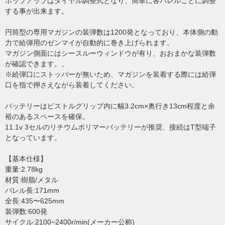
ホップアップはダイヤル調整式となり、簡単に各バレルごとに調整
する事が出来ます。
円筒型の専用マガジンの装弾数は1200発となっており、本体側の動
力で給弾用のゼンマイが自動的に巻き上げられます。
マガジン側面にはシースルーウィンドウが有り、おおまかな装弾数
が確認できます。。
※給弾口にストッパーが無いため、マガジンを装着する際には給弾
口を指で押さえながら装着してください。
バッテリーはピストルグリップ内に幅3.2cm×奥行き13cm程度と余
裕のあるスペースを確保。
11.1v 3セルのリチウムポリマーバッテリーが推奨、接続はT型端子
となっています。
【基本仕様】
重量:2.78kg
材質:樹脂/メタル
バレル長:171mm
全長:435〜625mm
装弾数:600発
サイクル:2100~2400r/min(メーカー公称)