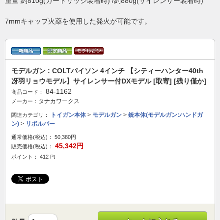
重量 約810g(カートリッジ装着時) /約880g(サイレンサー装着時)
7mmキャップ火薬を使用した発火が可能です。
モデルガン : COLTパイソン 4インチ 【シティーハンター40th
冴羽リョウモデル】サイレンサー付DXモデル [取寄] [残り僅か]
84-1162
商品コード：
タナカワークス
メーカー：
トイガン本体
>
モデルガン
>
銃本体(モデルガン:ハンドガ
関連カテゴリ：
ン)
>
リボルバー
通常価格(税込)：
50,380円
45,342円
販売価格(税込)：
ポイント： 412 Pt