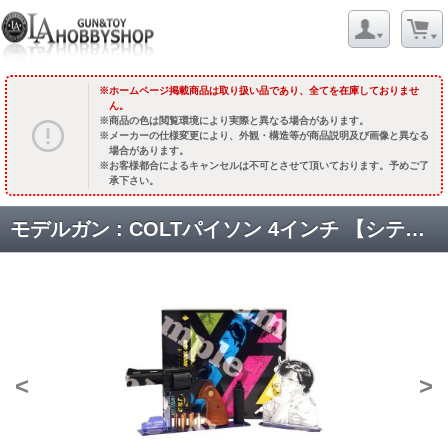
ホームページ掲載商品は取り扱い品であり、全てを在庫しておりませ
ん。
商品の色は閲覧環境により実際と異なる場合があります。
メーカーの仕様変更により、外観・構造等が商品説明及び画像と異なる
場合があります。
お客様都合によるキャンセルは不可とさせて頂いております。予めご了
承下さい。
モデルガン : COLTパイソン 4インチ 【シティーハンター40th 冴羽リョウモデル】サイレンサー付DXモデル [取寄] [残り僅か]
<
>