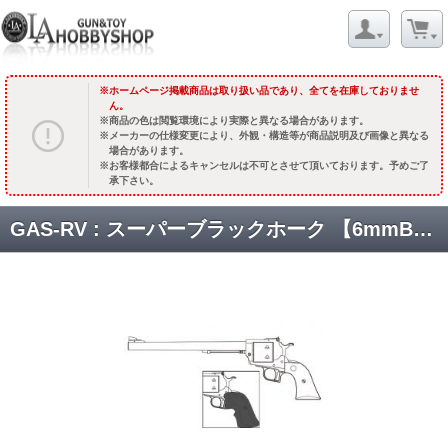
ホームページ掲載商品は取り扱い品であり、全てを在庫しておりませ
ん。
商品の色は閲覧環境により実際と異なる場合があります。
メーカーの仕様変更により、外観・構造等が商品説明及び画像と異なる
場合があります。
お客様都合によるキャンセルは不可とさせて頂いております。予めご了
承下さい。
GAS-RV : スーパーブラックホーク 【6mmBB 新型パッキンXカートリッジ/ホワイトパール調グリップ仕様】 10.5インチ /シルバーABS [品切中.再生産待ち]