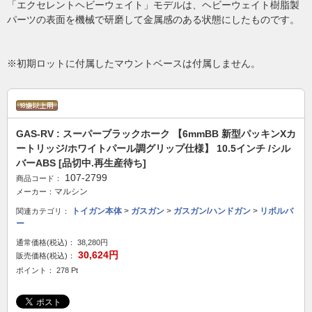
「エクセレントヘビーウェイト」モデルは、ヘビーウェイト樹脂製
パーツの表面を機械で研磨して金属感のある状態にしたものです。
※初期ロットに付属したマウントベースは付属しません。
GAS-RV : スーパーブラックホーク 【6mmBB 新型パッキンXカ
ートリッジ/ホワイトパール調グリップ仕様】 10.5インチ /シル
バーABS [品切中.再生産待ち]
107-2799
商品コード：
マルシン
メーカー：
トイガン本体
>
ガスガン
>
ガスガン/ハンドガン
>
リボルバ
関連カテゴリ：
ー
通常価格(税込)：
38,280円
30,624円
販売価格(税込)：
ポイント： 278 Pt