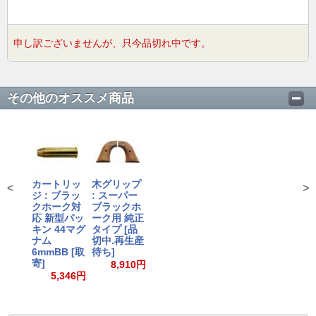
申し訳ございませんが、只今品切れ中です。
その他のオススメ商品
カートリッ
木グリップ
<
>
ジ : ブラッ
: スーパー
クホーク対
ブラックホ
応 新型パッ
ーク用 純正
キン 44マグ
タイプ [品
ナム
切中.再生産
6mmBB [取
待ち]
寄]
8,910円
5,346円