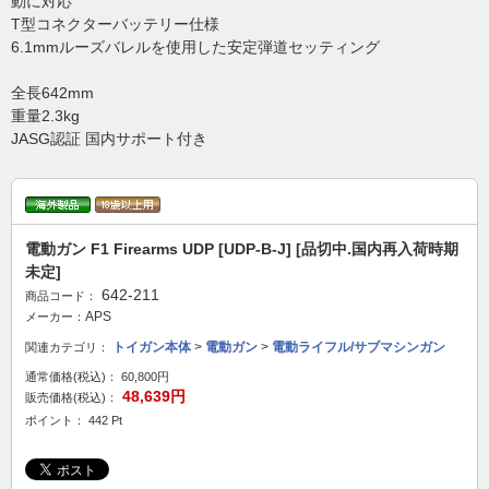
動に対応
T型コネクターバッテリー仕様
6.1mmルーズバレルを使用した安定弾道セッティング
全長642mm
重量2.3kg
JASG認証 国内サポート付き
電動ガン F1 Firearms UDP [UDP-B-J] [品切中.国内再入荷時期
未定]
642-211
商品コード：
APS
メーカー：
トイガン本体
>
電動ガン
>
電動ライフル/サブマシンガン
関連カテゴリ：
通常価格(税込)：
60,800円
48,639円
販売価格(税込)：
ポイント： 442 Pt