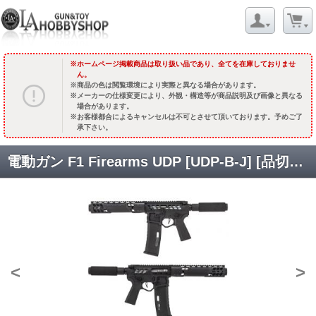
ホームページ掲載商品は取り扱い品であり、全てを在庫しておりませ
ん。
商品の色は閲覧環境により実際と異なる場合があります。
メーカーの仕様変更により、外観・構造等が商品説明及び画像と異なる
場合があります。
お客様都合によるキャンセルは不可とさせて頂いております。予めご了
承下さい。
電動ガン F1 Firearms UDP [UDP-B-J] [品切中.国内再入荷時期未定]
<
>