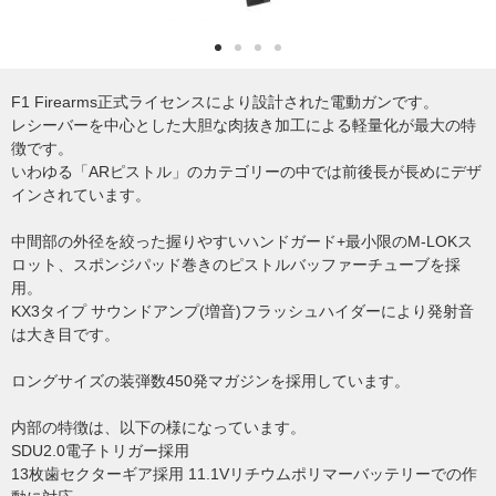
F1 Firearms正式ライセンスにより設計された電動ガンです。
レシーバーを中心とした大胆な肉抜き加工による軽量化が最大の特
徴です。
いわゆる「ARピストル」のカテゴリーの中では前後長が長めにデザ
インされています。
中間部の外径を絞った握りやすいハンドガード+最小限のM-LOKス
ロット、スポンジパッド巻きのピストルバッファーチューブを採
用。
KX3タイプ サウンドアンプ(増音)フラッシュハイダーにより発射音
は大き目です。
ロングサイズの装弾数450発マガジンを採用しています。
内部の特徴は、以下の様になっています。
SDU2.0電子トリガー採用
13枚歯セクターギア採用 11.1Vリチウムポリマーバッテリーでの作