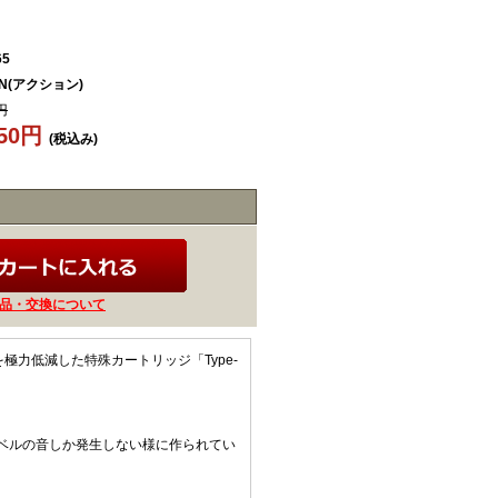
65
ON(アクション)
円
250円
(税込み)
品・交換について
極力低減した特殊カートリッジ「Type-
ベルの音しか発生しない様に作られてい