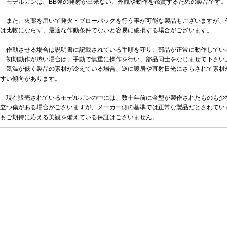
モデルガンは、BB弾の発射が出来ない、外観や動作を鑑賞するための製品です。
また、火薬を用いて発火・ブローバックを行う事が可能な製品もございますが、
は比較にならず、最適な作動条件でないと容易に破損する場合がございます。
作動させる場合は説明書に記載されている手順を守り、部品が正常に動作してい
初期動作が渋い場合は、手動で慎重に操作を行い、部品同士をなじませて下さい
気温が低く製品の素材が冷えている場合、逆に暖房や直射日光にさらされて素材
すい傾向があります。
現在販売されているモデルガンの中には、数十年前に金型が製作されたものも少
立つ傷がある場合がございますが、メーカー側の基準では正常な製品だとされてい
もご期待に応える美観を備えている保証はございません。