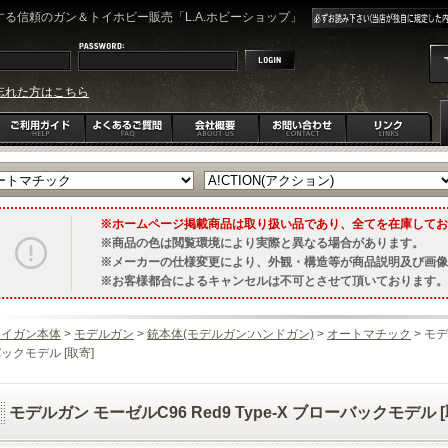
る信頼のガン＆トイホビー販売「L.A.ホビーショップ」
忘れた方はこちら
ホームページ掲載商品は取り扱い品であり、全てを在庫してお
商品の色は閲覧環境により実際と異なる場合があります。
メーカーの仕様変更により、外観・構造等が商品説明及び画像
お客様都合によるキャンセルは不可とさせて頂いております。
トイガン本体
>
モデルガン
>
銃本体(モデルガン:ハンドガン)
>
オートマチック
> モデ
ックモデル [取寄]
モデルガン モーゼルC96 Red9 Type-X ブローバックモデル [