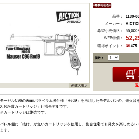
品番：
1130-0
メーカー：
A!CTI
希望小売価格：
55,000
52,
WEB特価：
獲得ポイント：
475
個数：
返
モーゼルC96の9mmパラベラム弾仕様「Red9」を再現したモデルガンの、発火音を
X お座敷カートリッジ」仕様モデルです。
※カートリッジは別売です。
バレル側に「抜け」が無いカートリッジを使用し、集合住宅でも発火を楽しめるレ
ます。