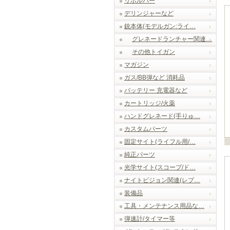
リボルバー
デリンジャーなど
銃本体(モデルガン:ライ…
グレネードランチャー関連…
その他トイガン
マガジン
ガス/BB弾など 消耗品
バッテリー 充電器など
カートリッジ/火薬
ハンドグレネード(手りゅ…
カスタムパーツ
固定サイト(ライフル用/…
純正パーツ
光学サイト(スコープ/ド…
ナイトビジョン関連(レプ…
装備品
工具・メンテナンス用品な…
弾速計/タイマー等