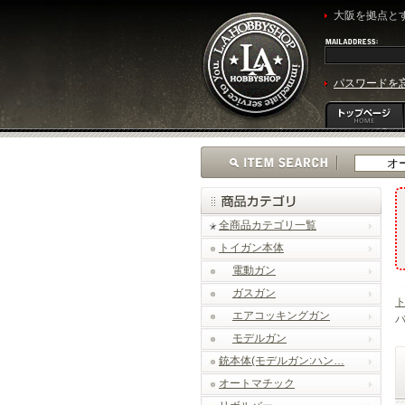
大阪を拠点とす
パスワードを
全商品カテゴリ一覧
トイガン本体
電動ガン
ガスガン
エアコッキングガン
バ
モデルガン
銃本体(モデルガン:ハン…
オートマチック