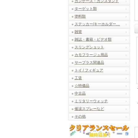
ガンケース・ガンスタンド
ターゲット類
塗料類
ステッカー/キーホルダー…
雑貨
雑誌・書籍・ビデオ類
スリングショット
カモフラージュ用品
サープラス関連品
トイ / フィギュア
工賃
☆特価品
中古品
ミリタリーウォッチ
催涙スプレーなど
その他