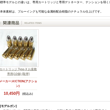
標準モデルとの違いは、専用カートリッジと専用デトネーター、テンションを弱く
本体素材は、ブルーイングも可能な金属粉配合樹脂のナチュラル仕上げです。
カートリッジ Type-X お座敷
専用(10個) [取寄]
メーカー:A!CTION(アクショ
ン)
10,450円
(税込み)
[モデルガン]