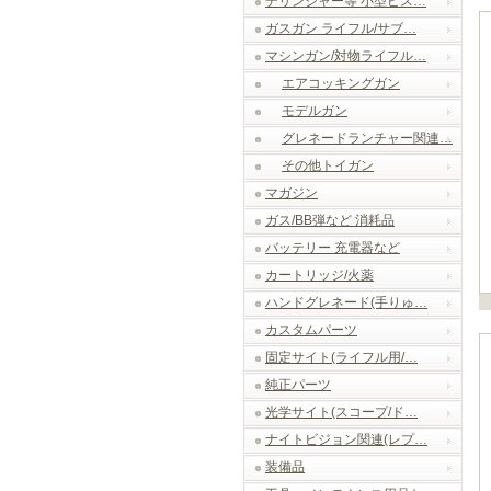
デリンジャー等 小型ピス…
ガスガン ライフル/サブ…
マシンガン/対物ライフル…
エアコッキングガン
モデルガン
グレネードランチャー関連…
その他トイガン
マガジン
ガス/BB弾など 消耗品
バッテリー 充電器など
カートリッジ/火薬
ハンドグレネード(手りゅ…
カスタムパーツ
固定サイト(ライフル用/…
純正パーツ
光学サイト(スコープ/ド…
ナイトビジョン関連(レプ…
装備品