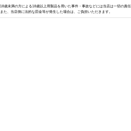
18歳未満の方による18歳以上用製品を用いた事件・事故などには当店は一切の責
また、当店側に法的な罰金等が発生した場合は、ご負担いただきます。