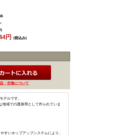
46
ン
円
744円
(税込み)
品・交換について
ンモデルです。
な地域での護身用として作られていま
しやすいホップアップシステムにより、