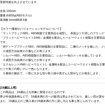
実射性能を向上させています。
全長 205mm
重量 約850g(ABSモデル)
装弾数 6mmBB弾 6発
【カラー/素材のバリエーションモデルについて】
「マットブラックABS」ABS樹脂で主要部品を成型し、表面はツヤ消しのブラック
「ブラックヘビーウエイト(HW)」金属粉を配合したヘビーウェイト樹脂を主要部
です。
「WディープブラックABS」ABS樹脂製の主要部品に、二層のメッキを施した、
※成型方法由来の小傷などが有ります。
「シルバーABS」ABS樹脂製の主要部品に、シルバー色のメッキを施しています。
※成型方法由来の小傷などが有ります。
「エクセレントHW(ヘビーウエイト)」金属粉を配合したヘビーウエイト樹脂を主
たツヤ有りの暗いグレー色になります。
※素材の都合で、一部に大きな切り取り跡や黒ずんだ部分などが発生します。
[18歳以上用]
この商品は、18歳以上を対象に製造されたものです。
青少年保護条例などで、18歳未満の方への販売は禁止されており、厳しい罰が課せ
また、18歳以上のご購入者が18歳未満の方に貸し与える事も禁じられています。