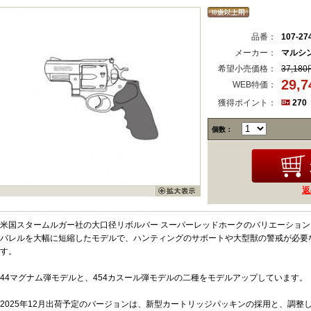
品番：
107-27
メーカー：
マルシ
希望小売価格：
37,180
29,
WEB特価：
獲得ポイント：
270
個数：
返
米国スタームルガー社の大口径リボルバー スーパーレッドホークのバリエーショ
バレルを大幅に短縮したモデルで、ハンティングのサポートや大型獣の警戒が必要
す。
44マグナム弾モデルと、454カスール弾モデルの二種をモデルアップしています。
2025年12月出荷予定のバージョンは、新型カートリッジパッキンの採用と、調整