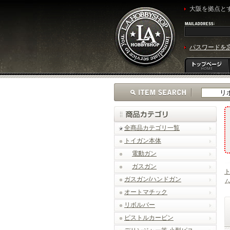
大阪を拠点とす
パスワードを
全商品カテゴリ一覧
トイガン本体
電動ガン
ガスガン
ガスガン/ハンドガン
ム
オートマチック
リボルバー
ピストルカービン