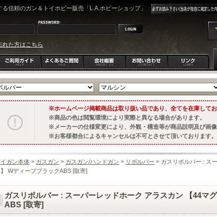
る信頼のガン＆トイホビー販売「L.A.ホビーショップ」
忘れた方はこちら
ホームページ掲載商品は取り扱い品であり、全てを在庫してお
商品の色は閲覧環境により実際と異なる場合があります。
メーカーの仕様変更により、外観・構造等が商品説明及び画像
お客様都合によるキャンセルは不可とさせて頂いております。
トイガン本体
>
ガスガン
>
ガスガン/ハンドガン
>
リボルバー
> ガスリボルバー : 
】 WディープブラックABS [取寄]
ガスリボルバー : スーパーレッドホーク アラスカン 【44マ
ABS [取寄]