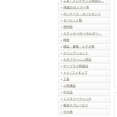
工具・メンテナンス用品な…
弾速計/タイマー等
ガンケース・ガンスタンド
ターゲット類
塗料類
ステッカー/キーホルダー…
雑貨
雑誌・書籍・ビデオ類
スリングショット
カモフラージュ用品
サープラス関連品
トイ / フィギュア
工賃
☆特価品
中古品
ミリタリーウォッチ
催涙スプレーなど
その他