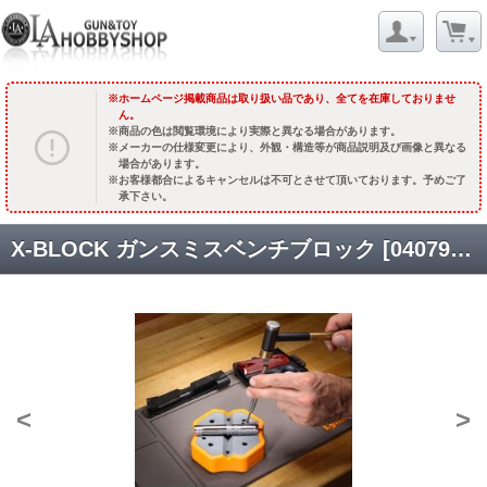
ホームページ掲載商品は取り扱い品であり、全てを在庫しておりませ
ん。
商品の色は閲覧環境により実際と異なる場合があります。
メーカーの仕様変更により、外観・構造等が商品説明及び画像と異なる
場合があります。
お客様都合によるキャンセルは不可とさせて頂いております。予めご了
承下さい。
X-BLOCK ガンスミスベンチブロック [04079] [品切中.国内再入荷時期未定]
<
>