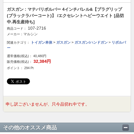
ガスガン : マテバリボルバー 4インチバレル&【プラグリップ
(ブラックラバーコート)】 /エクセレントヘビーウエイト [品切
中.再生産待ち]
107-2716
商品コード：
マルシン
メーカー：
トイガン本体
>
ガスガン
>
ガスガン/ハンドガン
>
リボルバ
関連カテゴリ：
ー
通常価格(税込)：
40,480円
32,384円
販売価格(税込)：
ポイント： 294 Pt
申し訳ございませんが、只今品切れ中です。
その他のオススメ商品