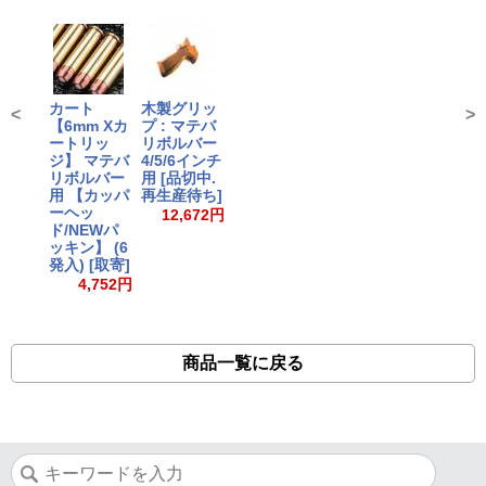
カート
木製グリッ
<
>
【6mm Xカ
プ : マテバ
ートリッ
リボルバー
ジ】 マテバ
4/5/6インチ
リボルバー
用 [品切中.
用 【カッパ
再生産待ち]
ーヘッ
12,672円
ド/NEWパ
ッキン】 (6
発入) [取寄]
4,752円
商品一覧に戻る