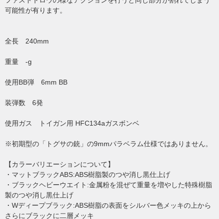
ファストドロウの様なアクションを行うと同じ部分が割れてしまう
可能性が有ります。
全長 240mm
重量 -g
使用BB弾 6mm BB
装弾数 6発
使用ガス トイガン用 HFC134aガスボンベ
※初期型の「トグサの銃」の9mmパラベラム仕様ではありません。
【カラーバリエーションについて】
・マットブラックABS:ABS樹脂製のつや消し黒仕上げ
・ブラックヘビーウエイト:金属粉を混ぜて重量を増やした特殊樹脂
製のつや消し黒仕上げ
・Wディープブラック:ABS樹脂の表面をシルバー色メッキの上から
さらにブラックに二層メッキ