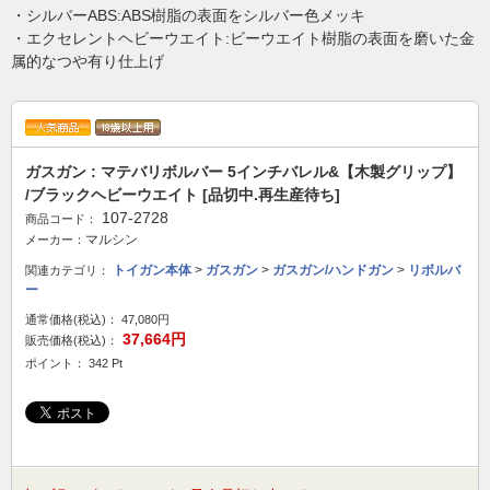
・シルバーABS:ABS樹脂の表面をシルバー色メッキ
・エクセレントヘビーウエイト:ビーウエイト樹脂の表面を磨いた金
属的なつや有り仕上げ
ガスガン : マテバリボルバー 5インチバレル&【木製グリップ】
/ブラックヘビーウエイト [品切中.再生産待ち]
107-2728
商品コード：
マルシン
メーカー：
トイガン本体
>
ガスガン
>
ガスガン/ハンドガン
>
リボルバ
関連カテゴリ：
ー
通常価格(税込)：
47,080円
37,664円
販売価格(税込)：
ポイント： 342 Pt