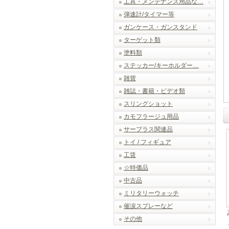
工具・メンテナンス用品な…
弾速計/タイマー等
ガンケース・ガンスタンド
ターゲット類
塗料類
ステッカー/キーホルダー…
雑貨
雑誌・書籍・ビデオ類
スリングショット
カモフラージュ用品
サープラス関連品
トイ / フィギュア
工賃
☆特価品
中古品
ミリタリーウォッチ
催涙スプレーなど
その他