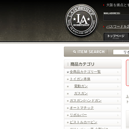
大阪を拠点とす
パスワードを
全商品カテゴリ一覧
トイガン本体
電動ガン
ガスガン
ガスガン/ハンドガン
ト
オートマチック
リボルバー
ピストルカービン