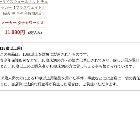
ーサイズウォールナット チェ
ッカー【プラスウェイト】
[品切中.再生産時期未定]
メーカー:タナカワークス
11,880円
(税込み)
[18歳以上用]
この商品は、18歳以上を対象に製造されたものです。
青少年保護条例などで、18歳未満の方への販売は禁止されており、厳しい罰が課せ
また、18歳以上のご購入者が18歳未満の方に貸し与える事も禁じられています。
18歳未満の方による18歳以上用製品を用いた事件・事故などには当店は一切の責
また、当店側に法的な罰金等が発生した場合は、ご負担いただきます。