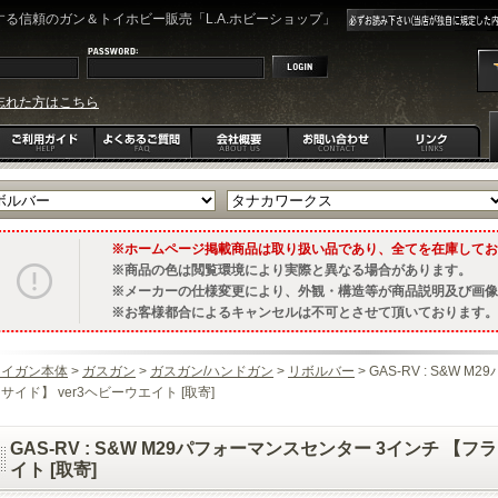
る信頼のガン＆トイホビー販売「L.A.ホビーショップ」
忘れた方はこちら
ホームページ掲載商品は取り扱い品であり、全てを在庫してお
商品の色は閲覧環境により実際と異なる場合があります。
メーカーの仕様変更により、外観・構造等が商品説明及び画像
お客様都合によるキャンセルは不可とさせて頂いております。
トイガン本体
>
ガスガン
>
ガスガン/ハンドガン
>
リボルバー
> GAS-RV : S&W
サイド】 ver3ヘビーウエイト [取寄]
GAS-RV : S&W M29パフォーマンスセンター 3インチ 【フ
イト [取寄]