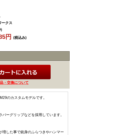
1
ワークス
円
685円
(税込み)
品・交換について
M29のカスタムモデルです。
ラバーグリップなどを採用しています。
が増した事で銃身のふらつきやハンマー