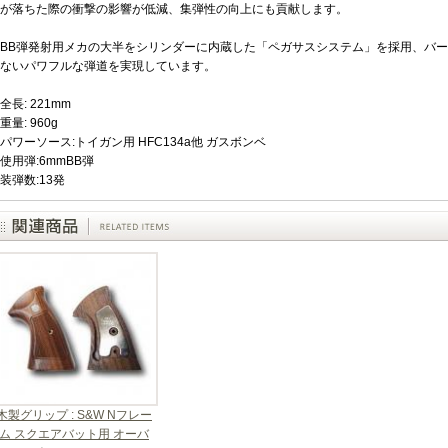
が落ちた際の衝撃の影響が低減、集弾性の向上にも貢献します。
BB弾発射用メカの大半をシリンダーに内蔵した「ペガサスシステム」を採用、バー
ないパワフルな弾道を実現しています。
全長: 221mm
重量: 960g
パワーソース:トイガン用 HFC134a他 ガスボンベ
使用弾:6mmBB弾
装弾数:13発
木製グリップ : S&W Nフレー
ム スクエアバット用 オーバ