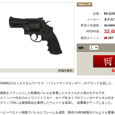
品番：
84-114
メーカー：
タナカ
希望小売価格：
39,380
32,
WEB特価：
獲得ポイント：
297
個数：
返
S&W社のセミカスタムワークス「パフォーマンスセンター」のブランドを冠した、
側面をフラットにした軽量化バレルを装着したスタイルが人気のモデルです。
ストッパー付きのセミワイドトリガー、ホーグ社タイプのフィンガーチャネル付き
グリップ内には補強部品を兼用したウェイトを追加し、総重量がアップしました。
ヘビーウエイト樹脂でバレルとフレームを成型、既存のABS樹脂モデルよりも重量