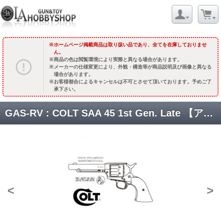
ホームページ掲載商品は取り扱い品であり、全てを在庫しておりませ
ん。
商品の色は閲覧環境により実際と異なる場合があります。
メーカーの仕様変更により、外観・構造等が商品説明及び画像と異なる
場合があります。
お客様都合によるキャンセルは不可とさせて頂いております。予めご了
承下さい。
GAS-RV : COLT SAA 45 1st Gen. Late 【アーティラリー】5.5inch /ブラススタイルヘビーウェイト/木製グリップ&真鍮調メッキパーツ [取寄]
<
>