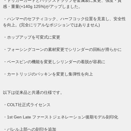
・トリガーガードとバックストラップを金属製に変更、強度・質
感・重量(+140g 125%)がアップしました。
・ハンマーのセフティコック、ハーフコック位置を見直し、安全性
を向上。(完全にリアルなポジションではありません)
・ホップアップを可変式に変更
・フォーシングコーンの素材変更でシリンダーの回転が滑らかに
・ベースピンの機能を変更しシリンダーの着脱が容易に
・カートリッジのパッキンを変更し集弾性を向上
以下は従来品と共通の仕様です。
・COLT社正式ライセンス
・1st Gen Late ファーストジェネレーション後期モデル刻印化
・バレル上部への刻印を追加