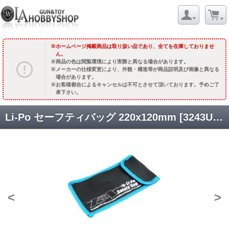
ホームページ掲載商品は取り扱い品であり、全てを在庫しておりませ
ん。
商品の色は閲覧環境により実際と異なる場合があります。
メーカーの仕様変更により、外観・構造等が商品説明及び画像と異なる
場合があります。
お客様都合によるキャンセルは不可とさせて頂いております。予めご了
承下さい。
Li-Po セーフティバッグ 220x120mm [3243U] [取寄]
<
>