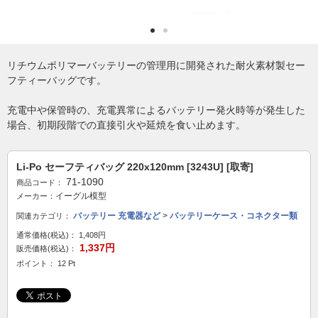
リチウムポリマーバッテリーの管理用に開発された耐火素材製セー
フティーバッグです。
充電中や保管時の、充電異常によるバッテリー発火時等が発生した
場合、初期段階での直接引火や延焼を食い止めます。
Li-Po セーフティバッグ 220x120mm [3243U] [取寄]
71-1090
商品コード：
イーグル模型
メーカー：
バッテリー 充電器など
>
バッテリーケース・コネクター類
関連カテゴリ：
通常価格(税込)：
1,408円
1,337円
販売価格(税込)：
ポイント： 12 Pt