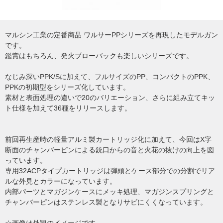
マルシン工業の定番商品 ワルサーPPシリーズを再現したモデルガン
です。
鑑賞はもちろん、発火ブローバックも楽しいシリーズです。
なじみ深いPPK/Sに加えて、フルサイズのPP、コンパクトのPPK、
PPKの初期型をシリーズ化しています。
素材と表面処理の違いで20のバリエーション、さらに組み立てキッ
ト仕様を加えて36種をリリースします。
前回再生産時の軽量アルミ製カートリッジ化に加えて、今回はX字
断面のチャンバーピンによる銃口からの音と火花の抜けの向上を図
っています。
専用32ACPタイプカートリッジは弾頭とケース部分での分割でリア
ルな外見とカラーになっています。
内部パーツとマガジンケースにメッキ処理、マガジンスプリングと
チャンバーピンはステンレス製となりサビにくくなっています。