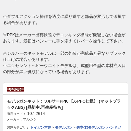
※ダブルアクション操作を過度に繰り返すと部品が変形して破損す
る場合があります。
※PPKはメーカー出荷状態でデコッキング機能が機能しない場合が
あります。最初はハンマーに手を添えてレバーを操作して下さい。
※シルバーのキットモデルは一部の外装が完成品と異なりブラック
仕上げの場合があります。
※エクセレントヘビーウエイトモデルは、成型用金型の素材注入口
の部分が黒い斑紋になっている場合があります。
モデルガンキット : ワルサーPPK 【X-PFC仕様】 (マットブラ
ックABS) [品切中.再生産待ち]
107-2614
商品コード：
マルシン
メーカー：
トイガン本体
>
モデルガン
>
銃本体(モデルガン:ハンドガ
関連カテゴリ：