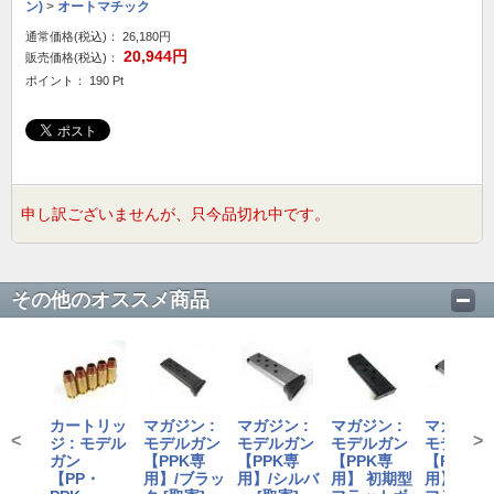
ン)
>
オートマチック
通常価格(税込)：
26,180円
20,944円
販売価格(税込)：
ポイント： 190 Pt
申し訳ございませんが、只今品切れ中です。
その他のオススメ商品
カートリッ
マガジン :
マガジン :
マガジン :
マガジン 
<
>
ジ : モデル
モデルガン
モデルガン
モデルガン
モデルガ
ガン
【PPK専
【PPK専
【PPK専
【PPK専
【PP・
用】/ブラッ
用】/シルバ
用】 初期型
用】 初期