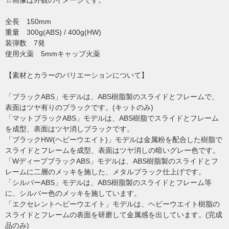
☆画像は外観のイメージです。
全長 150mm
重量 300g(ABS) / 400g(HW)
装弾数 7発
使用火薬 5mmキャップ火薬
【素材とカラーのバリエーションについて】
「ブラックABS」モデルは、ABS樹脂製のスライドとフレームで、
表面はツヤ有りのブラックです。(キットのみ)
「マットブラックABS」モデルは、ABS樹脂でスライドとフレーム
を成型、表面はツヤ消しブラックです。
「ブラックHW(ヘビーウエイト)」モデルは金属粉を配合した樹脂で
スライドとフレームを成型、表面はツヤ消しの暗いグレー色です。
「WディープブラックABS」モデルは、ABS樹脂製のスライドとフ
レームに二層のメッキを施した、メタルブラック仕上げです。
「シルバーABS」モデルは、ABS樹脂製のスライドとフレーム等
に、シルバー色のメッキを施しています。
「エクセレントヘビーウエイト」モデルは、ヘビーウエイト樹脂の
スライドとフレームの表面を研磨して金属感を出しています。(完成
品のみ)