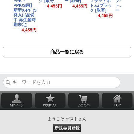
PPK・
ク [取寄]
ー [取寄]
フラットボ
フラット
PPK/S用】
トム/ブラッ
トム/シル
4,455円
4,455円
新型X-PF (5
ク [取寄]
ー [取寄]
発入) [品切
4,455円
4,45
中.再生産時
期未定]
4,455円
商品一覧に戻る
ようこそ ゲストさん
新規会員登録