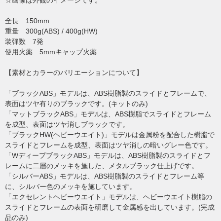
☆画像は外観のイメージです。
全長 150mm
重量 300g(ABS) / 400g(HW)
装弾数 7発
使用火薬 5mmキャップ火薬
【素材とカラーのバリエーションについて】
「ブラックABS」モデルは、ABS樹脂製のスライドとフレームで、
表面はツヤ有りのブラックです。(キットのみ)
「マットブラックABS」モデルは、ABS樹脂でスライドとフレーム
を成型、表面はツヤ消しブラックです。
「ブラックHW(ヘビーウエイト)」モデルは金属粉を配合した樹脂で
スライドとフレームを成型、表面はツヤ消しの暗いグレー色です。
「WディープブラックABS」モデルは、ABS樹脂製のスライドとフ
レームに二層のメッキを施した、メタルブラック仕上げです。
「シルバーABS」モデルは、ABS樹脂製のスライドとフレーム等
に、シルバー色のメッキを施しています。
「エクセレントヘビーウエイト」モデルは、ヘビーウエイト樹脂の
スライドとフレームの表面を研磨して金属感を出しています。(完成
品のみ)