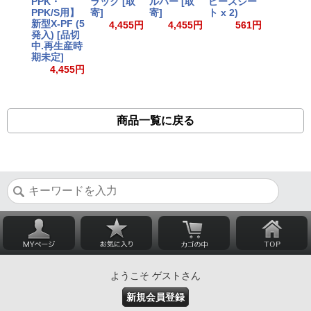
PPK・
ラック [取
ルバー [取
ピースシー
PPK/S用】
寄]
寄]
ト x 2)
新型X-PF (5
4,455円
4,455円
561円
発入) [品切
中.再生産時
期未定]
4,455円
商品一覧に戻る
ようこそ ゲストさん
新規会員登録