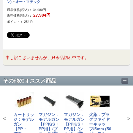
ン)
>
オートマチック
通常価格(税込)：
34,980円
27,984円
販売価格(税込)：
ポイント： 254 Pt
申し訳ございませんが、只今品切れ中です。
その他のオススメ商品
カートリッ
マガジン :
マガジン :
火薬 : プラ
<
>
ジ : モデル
モデルガン
モデルガン
グファイヤ
ガン
【PPK/S・
【PPK/S・
ーキャッ
【PP・
PP用】/ブ
PP用】/シ
プ/5mm (50