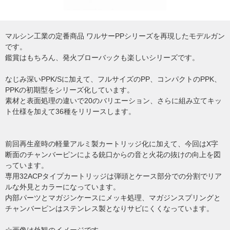
マルシン工業の定番商品 ワルサーPPシリーズを再現したモデルガン
です。
鑑賞はもちろん、発火ブローバックも楽しいシリーズです。
なじみ深いPPK/Sに加えて、フルサイズのPP、コンパクトのPPK、
PPKの初期型をシリーズ化しています。
素材と表面処理の違いで20のバリエーション、さらに組み立てキッ
ト仕様を加えて36種をリリースします。
前回再生産時の軽量アルミ製カートリッジ化に加えて、今回はX字
断面のチャンバーピンによる銃口からの音と火花の抜けの向上を図
っています。
専用32ACPタイプカートリッジは弾頭とケース部分での分割でリア
ルな外見とカラーになっています。
内部パーツとマガジンケースにメッキ処理、マガジンスプリングと
チャンバーピンはステンレス製となりサビにくくなっています。