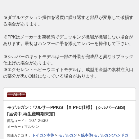
※ダブルアクション操作を過度に繰り返すと部品が変形して破損す
る場合があります。
※PPKはメーカー出荷状態でデコッキング機能が機能しない場合が
あります。最初はハンマーに手を添えてレバーを操作して下さい。
※シルバーのキットモデルは一部の外装が完成品と異なりブラック
仕上げの場合があります。
※エクセレントヘビーウエイトモデルは、成型用金型の素材注入口
の部分が黒い斑紋になっている場合があります。
モデルガン : ワルサーPPK/S 【X-PFC仕様】 (シルバーABS)
[品切中.再生産時期未定]
107-2630
商品コード：
マルシン
メーカー：
トイガン本体
>
モデルガン
>
銃本体(モデルガン:ハンドガ
関連カテゴリ：