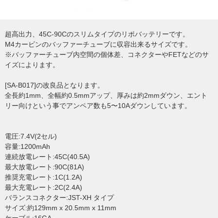
超高出力、45C-90Cのスリムタイプのリポバッテリーです。
M4カービンのバッファーチューブに収容出来るサイズです。
※バッファーチューブ内空間の個体差、コネクターやFETなどのサ
イズによります。
[SA-B017]の改良品となります。
全長約1mm、全幅約0.5mmアップ、厚みは約2mmダウン、エント
リー向けという事でアンペア数も5〜10Aダウンしています。
電圧:7.4V(2セル)
容量:1200mAh
連続放電レート:45C(40.5A)
最大放電レート:90C(81A)
推奨充電レート:1C(1.2A)
最大充電レート:2C(2.4A)
バランスコネクター:JST-XH タイプ
サイズ:約129mm x 20.5mm x 11mm