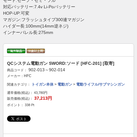
モード:セーフ・セミ・フル
対応バッテリー:7.4v Li-Poバッテリー
HOP-UP:可変
マガジン:フラッシュタイプ300連マガジン
ハイダー長:100mm(14mm逆ネジ)
インナーバレル長:275mm
QCシステム電動ガン SWORD:ソード [HFC-201] [取寄]
902-013～902-014
商品コード：
HFC
メーカー：
トイガン本体
>
電動ガン
>
電動ライフル/サブマシンガン
関連カテゴリ：
通常価格(税込)：
43,780円
37,213円
販売価格(税込)：
ポイント： 338 Pt