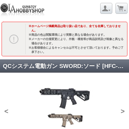
ホームページ掲載商品は取り扱い品であり、全てを在庫しておりませ
ん。
商品の色は閲覧環境により実際と異なる場合があります。
メーカーの仕様変更により、外観・構造等が商品説明及び画像と異なる
場合があります。
お客様都合によるキャンセルは不可とさせて頂いております。予めご了
承下さい。
QCシステム電動ガン SWORD:ソード [HFC-201] [取寄]
<
>