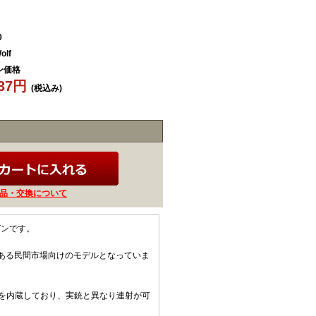
0
olf
ン価格
437円
(税込み)
品・交換について
ガンです。
ある民間市場向けのモデルとなっていま
メカを内蔵しており、実銃と異なり連射が可