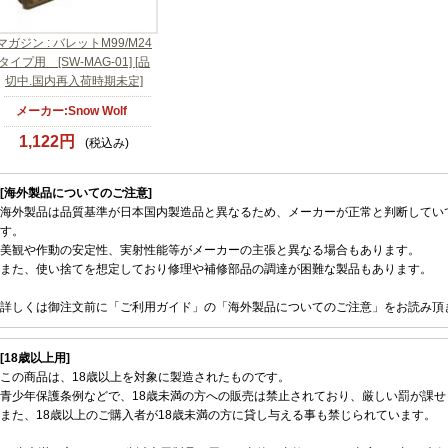
マガジン : バレットM99/M24
タイプ用 [SW-MAG-01] [品
切中.国内再入荷時期未定]
メーカー:Snow Wolf
1,122円
(税込み)
[海外製品についてのご注意]
海外製品は品質基準が日本国内製造品と異なるため、メーカーが正常と判断してい
す。
美観や作動の安定性、実射性能等がメーカーの主張と異なる場合もあります。
また、使い捨てを想定しており修理や補修部品の調達が困難な製品もあります。
詳しくは御注文前に「ご利用ガイド」の「海外製品についてのご注意」をお読み頂
[18歳以上用]
この商品は、18歳以上を対象に製造されたものです。
青少年保護条例などで、18歳未満の方への販売は禁止されており、厳しい罰が課せ
また、18歳以上のご購入者が18歳未満の方に貸し与える事も禁じられています。