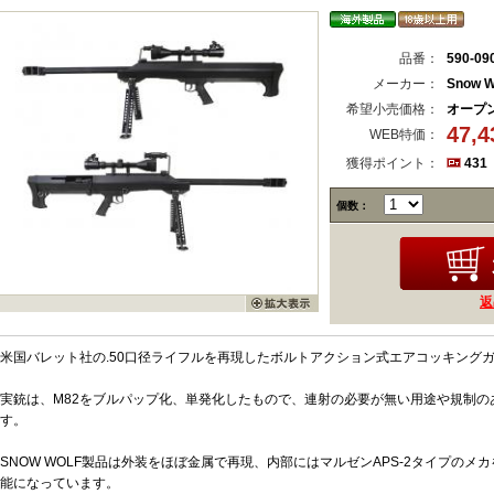
品番：
590-09
メーカー：
Snow W
希望小売価格：
オープ
47,
WEB特価：
獲得ポイント：
431
個数：
返
米国バレット社の.50口径ライフルを再現したボルトアクション式エアコッキング
実銃は、M82をブルパップ化、単発化したもので、連射の必要が無い用途や規制の
す。
SNOW WOLF製品は外装をほぼ金属で再現、内部にはマルゼンAPS-2タイプの
能になっています。