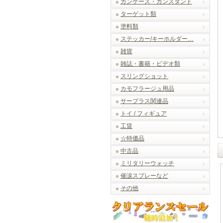
ガンケース・ガンスタンド
ターゲット類
塗料類
ステッカー/キーホルダー…
雑貨
雑誌・書籍・ビデオ類
スリングショット
カモフラージュ用品
サープラス関連品
トイ / フィギュア
工賃
☆特価品
中古品
ミリタリーウォッチ
催涙スプレーなど
その他