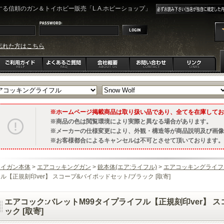
る信頼のガン＆トイホビー販売「L.A.ホビーショップ」
忘れた方はこちら
ホームページ掲載商品は取り扱い品であり、全てを在庫してお
商品の色は閲覧環境により実際と異なる場合があります。
メーカーの仕様変更により、外観・構造等が商品説明及び画像
お客様都合によるキャンセルは不可とさせて頂いております。
トイガン本体
>
エアコッキングガン
>
銃本体(エア:ライフル)
>
エアコッキングライフ
ル【正規刻印ver】 スコープ&バイポッドセット/ブラック [取寄]
エアコック:バレットM99タイプライフル【正規刻印ver】 
ック [取寄]