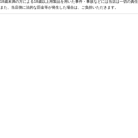
18歳未満の方による18歳以上用製品を用いた事件・事故などには当店は一切の責
また、当店側に法的な罰金等が発生した場合は、ご負担いただきます。