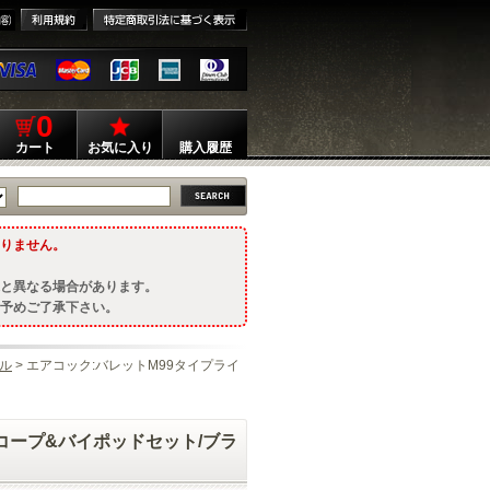
0
カート
お気に入り
購入履歴
りません。
と異なる場合があります。
予めご了承下さい。
ル
> エアコック:バレットM99タイプライ
スコープ&バイポッドセット/ブラ