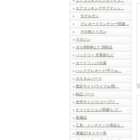
エアコッキングショットガ…
エアコッキングサブマシン…
モデルガン
グレネードランチャー関連…
その他トイガン
マガジン
ガス/BB弾など 消耗品
バッテリー 充電器など
カートリッジ/火薬
ハンドグレネード(手りゅ…
カスタムパーツ
固定サイト(ライフル用/…
純正パーツ
光学サイト(スコープ/ド…
ナイトビジョン関連(レプ…
装備品
工具・メンテナンス用品な…
弾速計/タイマー等