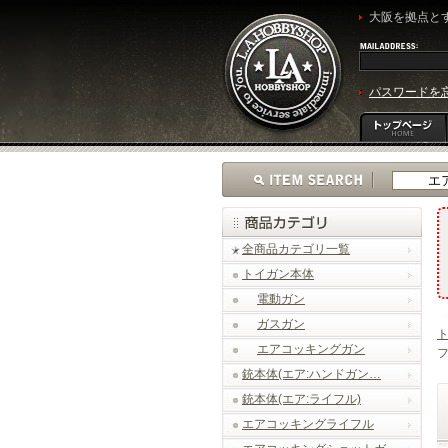
大阪を拠点とす
パスワードを
全商品カテゴリ一覧
トイガン本体
電動ガン
ガスガン
エアコッキングガン
フ
銃本体(エア:ハンドガン…
銃本体(エア:ライフル)
エアコッキングライフル