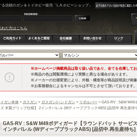
る信頼のガン＆トイホビー販売「L.A.ホビーショップ」
忘れた方はこちら
ホームページ掲載商品は取り扱い品であり、全てを在庫してお
商品の色は閲覧環境により実際と異なる場合があります。
メーカーの仕様変更により、外観・構造等が商品説明及び画像
お客様都合によるキャンセルは不可とさせて頂いております。
トイガン本体
>
ガスガン
>
ガスガン/ハンドガン
>
リボルバー
> GAS-RV : S&
ズ 木製グリップ仕様】 2インチバレル (WディープブラックABS) [品切中.再生産待ち
GAS-RV : S&W M49ボディガード【ラウンドバット サー
インチバレル (WディープブラックABS) [品切中.再生産待ち]