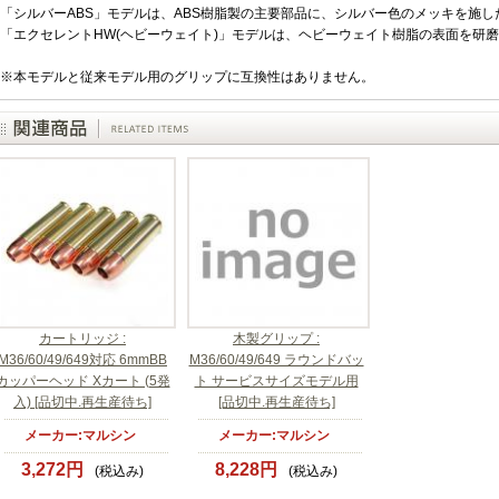
「シルバーABS」モデルは、ABS樹脂製の主要部品に、シルバー色のメッキを施
「エクセレントHW(ヘビーウェイト)」モデルは、ヘビーウェイト樹脂の表面を研
※本モデルと従来モデル用のグリップに互換性はありません。
カートリッジ :
木製グリップ :
M36/60/49/649対応 6mmBB
M36/60/49/649 ラウンドバッ
カッパーヘッド Xカート (5発
ト サービスサイズモデル用
入) [品切中.再生産待ち]
[品切中.再生産待ち]
メーカー:マルシン
メーカー:マルシン
3,272円
8,228円
(税込み)
(税込み)