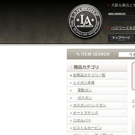
大阪を拠点とす
パスワードを
全商品カテゴリ一覧
トイガン本体
電動ガン
ガスガン
ガスガン/ハンドガン
イ
オートマチック
リボルバー
ピストルカービン