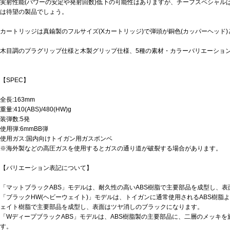
実射性能(パワーの安定や発射回数)低下の可能性はありますが、チーフスペシャル
は待望の製品でしょう。
カートリッジは真鍮製のフルサイズ(Xカートリッジ)で弾頭が銅色(カッパーヘッド
木目調のプラグリップ仕様と木製グリップ仕様、5種の素材・カラーバリエーショ
【SPEC】
全長:163mm
重量:410(ABS)/480(HW)g
装弾数:5発
使用弾:6mmBB弾
使用ガス:国内向けトイガン用ガスボンベ
※海外製などの高圧ガスを使用するとガスの通り道が破裂する場合があります。
【バリエーション表記について】
「マットブラックABS」モデルは、耐久性の高いABS樹脂で主要部品を成型し、
「ブラックHW(ヘビーウェイト)」モデルは、トイガンに通常使用されるABS樹脂
ェイト樹脂で主要部品を成型し、表面はツヤ消しのブラックになります。
「WディープブラックABS」モデルは、ABS樹脂製の主要部品に、二層のメッキ
す。