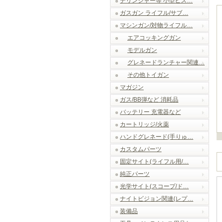
デリンジャー等 小型ピス…
ガスガン ライフル/サブ…
マシンガン/対物ライフル…
エアコッキングガン
モデルガン
グレネードランチャー関連…
その他トイガン
マガジン
ガス/BB弾など 消耗品
バッテリー 充電器など
カートリッジ/火薬
ハンドグレネード(手りゅ…
カスタムパーツ
固定サイト(ライフル用/…
純正パーツ
光学サイト(スコープ/ド…
ナイトビジョン関連(レプ…
装備品