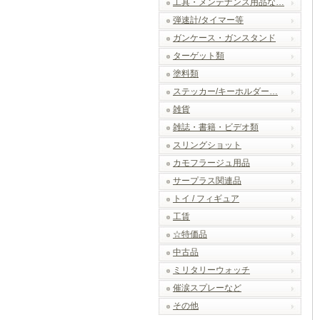
工具・メンテナンス用品な…
弾速計/タイマー等
ガンケース・ガンスタンド
ターゲット類
塗料類
ステッカー/キーホルダー…
雑貨
雑誌・書籍・ビデオ類
スリングショット
カモフラージュ用品
サープラス関連品
トイ / フィギュア
工賃
☆特価品
中古品
ミリタリーウォッチ
催涙スプレーなど
その他