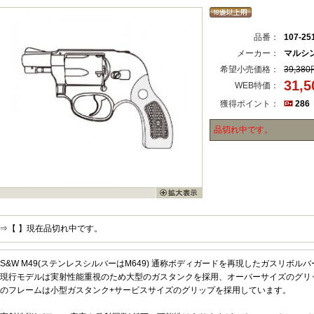
品番：
107-25
メーカー：
マルシ
希望小売価格：
39,380
31,
WEB特価：
獲得ポイント：
286
品切れ中です。
⇒【 】現在品切れ中です。
S&W M49(ステンレスシルバーはM649) 通称ボディガードを再現したガスリボル
現行モデルは実射性能重視のため大型のガスタンクを採用、オーバーサイズのグリ
のフレームは小型ガスタンク+サービスサイズのグリップを採用しています。