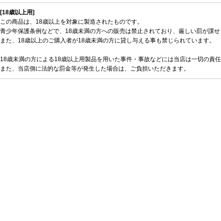
[18歳以上用]
この商品は、18歳以上を対象に製造されたものです。
青少年保護条例などで、18歳未満の方への販売は禁止されており、厳しい罰が課せ
また、18歳以上のご購入者が18歳未満の方に貸し与える事も禁じられています。
18歳未満の方による18歳以上用製品を用いた事件・事故などには当店は一切の責
また、当店側に法的な罰金等が発生した場合は、ご負担いただきます。