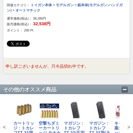
トイガン本体
>
モデルガン
>
銃本体(モデルガン:ハンドガ
関連カテゴリ：
ン)
>
オートマチック
通常価格(税込)：
38,280円
32,538円
販売価格(税込)：
ポイント： 295 Pt
申し訳ございませんが、只今品切れ中です。
その他のオススメ商品
カートリッ
空撃ちダミ
マガジン :
マガジン :
キャップ
<
>
ジ : トカレ
ーカートリ
トカレフ
トカレフ
薬:MGキ
フTT-33用
ッジ タナカ
TT-33/五四
TT-33用(ラ
ップ/5m