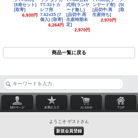
(8発セット)
TT-33トカ
式用(ランヤ
ンヤード有)
(50入2) 
[取寄]
レフ用
ード無し)
[品切中.再
[取寄]
7.62x25 (7
[品切中.再
生産待ち]
6,930円
56
個入) [取寄]
生産時期未
2,970円
定]
6,264円
2,970円
商品一覧に戻る
ようこそ ゲストさん
新規会員登録