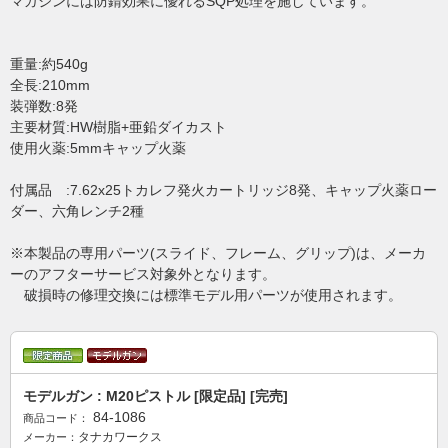
マガジンには防錆効果に優れるSQP処理を施しています。
重量:約540g
全長:210mm
装弾数:8発
主要材質:HW樹脂+亜鉛ダイカスト
使用火薬:5mmキャップ火薬
付属品 :7.62x25トカレフ発火カートリッジ8発、キャップ火薬ロー
ダー、六角レンチ2種
※本製品の専用パーツ(スライド、フレーム、グリップ)は、メーカ
ーのアフターサービス対象外となります。
破損時の修理交換には標準モデル用パーツが使用されます。
モデルガン : M20ピストル [限定品] [完売]
84-1086
商品コード：
タナカワークス
メーカー：