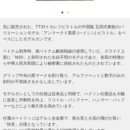
先に販売された、TT33トカレフピストルの中国版 五四式拳銃のバ
リエーションモデル「アンマークド黒星 (ヘイシン) ピストル」をベ
ースにしたモデルガンです。
ベトナム戦争時、南ベトナム解放戦線の使用していた、スライド上
面に「M20」と刻印された出自不明のモデルであり、各部の特徴か
ら中華人民共和国により秘密裏に供給されたものとされています。
グリップ中央の星マークを削り取り、アルファベットと数字のみの
刻印が不気味さをかもし出しています。
モデルガンとしての仕様は従来品と同様で、ハドソン社製品を大幅
に改良し作動性を向上、リコイル・バッファー、ハンマー・バッフ
ァーなどにより耐久性を高めています。
付属カートリッジはアルミ合金製で、発火音と火花の飛びが良い
「快音」仕様となっています。