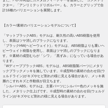
また、バレル周辺にカスタムフィーチャーを追加した「コンストリ
クター」「アンリミテッドリボルバー」も、カラーとグリップで合
計16種のバリエーションを展開します。
【カラー/素材のバリエーションモデルについて】
「マットブラックABS」モデルは、耐久性の高いABS樹脂を使用
し、表面はツヤ消しのブラックになります。
「ブラックHW(ヘビーウェイト)」モデルは、ABS樹脂よりも重いヘ
ビーウェイト樹脂を使用し、表面はツヤ消しのブラックになりま
す。※素材の成型むらが「シワ」「黒ずみ」になっている場合があ
ります。
「WディープブラックABS」モデルは、ABS樹脂製パーツにメタリ
ックブラックメッキを施しています。※成型時の素材の合わせ目(ウ
ェルドライン)がキズやヒビ割れの様に見える場合があり、メッキ表
層のこすれキズと作動痕が目立ちます。
「シルバーABS」モデルは、主要パーツにシルバー色のメッキを施
した、メタリック仕上げです。※成型時の素材の合わせ目(ウェルド
ライン)がキズやヒビ割れの様に見える場合があります。