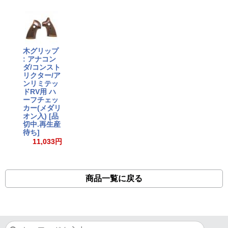
木グリップ
: アナコン
ダ/コンスト
リクター/ア
ンリミテッ
ドRV用 ハ
ーフチェッ
カー(メダリ
オン入) [品
切中.再生産
待ち]
11,033円
商品一覧に戻る