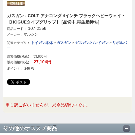
ガスガン : COLT アナコンダ 4インチ ブラックヘビーウェイト
【HOGUEタイプグリップ】 [品切中.再生産待ち]
107-2358
商品コード：
マルシン
メーカー：
トイガン本体
>
ガスガン
>
ガスガン/ハンドガン
>
リボルバ
関連カテゴリ：
ー
通常価格(税込)：
33,880円
27,104円
販売価格(税込)：
ポイント： 246 Pt
申し訳ございませんが、只今品切れ中です。
その他のオススメ商品