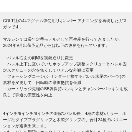
COLT社の44マグナム弾使用リボルバー アナコンダを再現したガス
ガンです。
マルシンでは長年定番モデルとして再生産を行ってきましたが、
2024年9月出荷予定品からは以下の改良を行っています。
・バレル右面の刻印を実銃通りに変更
・バレル上下に空いていたホップアップ調整スクリューとバレル固
定スクリューの穴を無くしてリアルな外観に変更
・フォーシングコーン(シリンダーと接するバレル末尾のパーツ)の
素材を変更して、回転時の摩擦抵抗を低減
・カートリッジ先端のBB弾保持パッキンとチャンバーパッキンを改
良して弾道の安定性を向上
4インチ/6インチ/8インチの3種のバレル長、4種の素材xカラー、ホ
ーグ社タイププラグリップと木製グリップの、合計24種のバリエー
ションが選択出来ます。