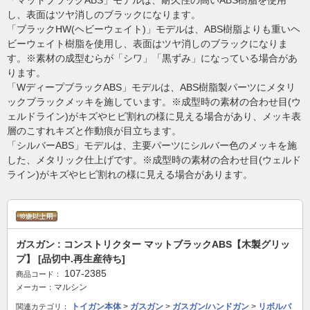
「マットブラックABS」モデルは、耐久性の高いABS樹脂を使用
し、表面はツヤ消しのブラックになります。
「ブラックHW(ヘビーウェイト)」モデルは、ABS樹脂よりも重いヘ
ビーウェイト樹脂を使用し、表面はツヤ消しのブラックになりま
す。※素材の成型むらが「シワ」「黒ずみ」になっている場合があ
ります。
「WディープブラックABS」モデルは、ABS樹脂製パーツにメタリ
ックブラックメッキを施しています。※成型時の素材の合わせ目(ウ
ェルドライン)がキズやヒビ割れの様に見える場合があり、メッキ表
層のこすれキズと作動痕が目立ちます。
「シルバーABS」モデルは、主要パーツにシルバー色のメッキを施
した、メタリック仕上げです。※成型時の素材の合わせ目(ウェルド
ライン)がキズやヒビ割れの様に見える場合があります。
ガスガン : コンストリクター マットブラックABS【木製グリッ
プ】 [品切中.再生産待ち]
107-2385
商品コード：
マルシン
メーカー：
トイガン本体
>
ガスガン
>
ガスガン/ハンドガン
>
リボルバ
関連カテゴリ：