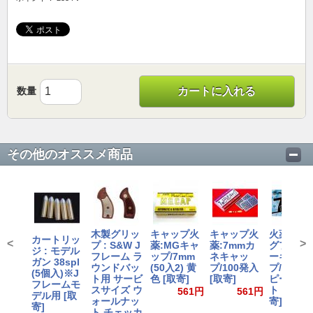
数量
カートに入れる
その他のオススメ商品
木製グリッ
キャップ火
キャップ火
火薬 : プ
カートリッ
<
>
プ : S&W J
薬:MGキャ
薬:7mmカ
グファイ
ジ : モデル
フレーム ラ
ップ/7mm
ネキャッ
ーキャッ
ガン 38spl
ウンドバッ
(50入2) 黄
プ/100発入
プ/7mm (
(5個入)※J
ト用 サービ
色 [取寄]
[取寄]
ピースシ
フレームモ
スサイズ ウ
ト x 2) [
561円
561円
デル用 [取
ォールナッ
寄]
寄]
ト チェッカ