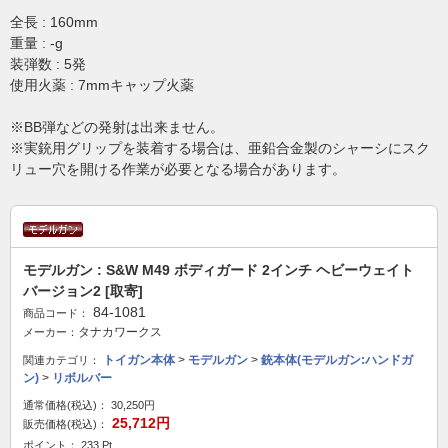
全長 : 160mm
重量 : -g
装弾数 : 5発
使用火薬 : 7mmキャップ火薬
※BB弾などの発射は出来ません。
※実銃用グリップを装着する場合は、亜鉛合金製のシャーシにスク
リュー穴を開ける作業が必要となる場合があります。
モデルガン : S&W M49 ボディガード 2インチ ヘビーウェイト
バージョン2 [取寄]
84-1081
商品コード：
タナカワークス
メーカー：
トイガン本体
>
モデルガン
>
銃本体(モデルガン:ハンドガ
関連カテゴリ：
ン)
>
リボルバー
通常価格(税込)：
30,250円
25,712円
販売価格(税込)：
ポイント： 233 Pt