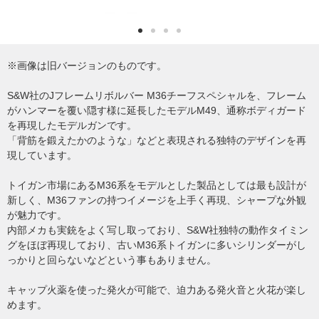
※画像は旧バージョンのものです。
S&W社のJフレームリボルバー M36チーフスペシャルを、フレーム
がハンマーを覆い隠す様に延長したモデルM49、通称ボディガード
を再現したモデルガンです。
「背筋を鍛えたかのような」などと表現される独特のデザインを再
現しています。
トイガン市場にあるM36系をモデルとした製品としては最も設計が
新しく、M36ファンの持つイメージを上手く再現、シャープな外観
が魅力です。
内部メカも実銃をよく写し取っており、S&W社独特の動作タイミン
グをほぼ再現しており、古いM36系トイガンに多いシリンダーがし
っかりと回らないなどという事もありません。
キャップ火薬を使った発火が可能で、迫力ある発火音と火花が楽し
めます。