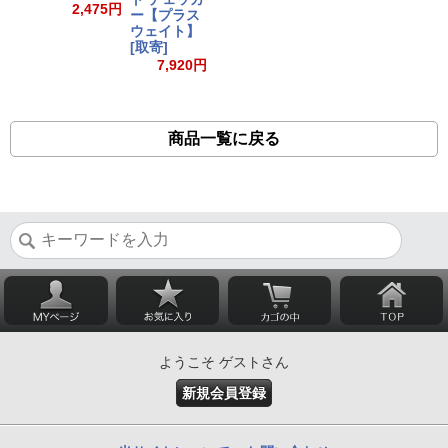
56
2,475円
ー【プラス
ウェイト】
[取寄]
7,920円
商品一覧に戻る
ようこそ ゲストさん
新規会員登録