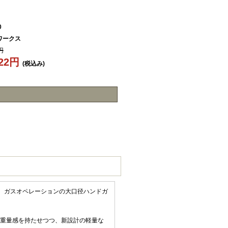
0
ワークス
円
622円
(税込み)
た、ガスオペレーションの大口径ハンドガ
な重量感を持たせつつ、新設計の軽量な