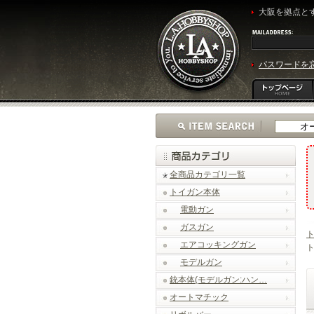
大阪を拠点とす
パスワードを
全商品カテゴリ一覧
トイガン本体
電動ガン
ガスガン
エアコッキングガン
ト
モデルガン
銃本体(モデルガン:ハン…
オートマチック