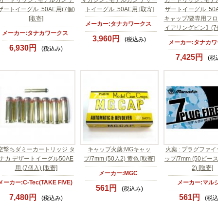
カートリッジ : モデルガン デ
マガジン : モデルガン デザー
カートリッジ : モデ
ザートイーグル .50AE用(7個)
トイーグル .50AE用 [取寄]
ザートイーグル .50
[取寄]
キャップ/要専用フ
メーカー:タナカワークス
イアリングピン】(7個
メーカー:タナカワークス
3,960円
(税込み)
メーカー:タナカワ
6,930円
(税込み)
7,425円
(税
空撃ちダミーカートリッジ タ
キャップ火薬:MGキャッ
火薬 : プラグファ
ナカ デザートイーグル50AE
プ/7mm (50入2) 黄色 [取寄]
ップ/7mm (50ピー
用 (7個入) [取寄]
2) [取寄]
メーカー:MGC
メーカー:C-Tec(TAKE FIVE)
メーカー:マル
561円
(税込み)
7,480円
561円
(税込み)
(税込