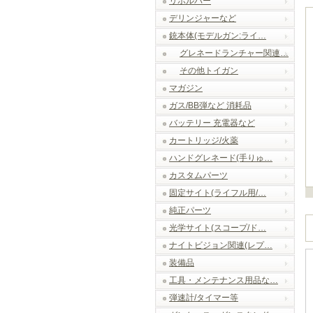
リボルバー
デリンジャーなど
銃本体(モデルガン:ライ…
グレネードランチャー関連…
その他トイガン
マガジン
ガス/BB弾など 消耗品
バッテリー 充電器など
カートリッジ/火薬
ハンドグレネード(手りゅ…
カスタムパーツ
固定サイト(ライフル用/…
純正パーツ
光学サイト(スコープ/ド…
ナイトビジョン関連(レプ…
装備品
工具・メンテナンス用品な…
弾速計/タイマー等