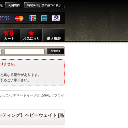
0
カート
お気に入り
購入履歴
りません。
と異なる場合があります。
予めご了承下さい。
デルガン : デザートイーグル .50AE【ブライ
コーティング】ヘビーウェイト [品