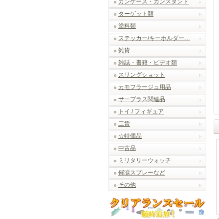
ガンケース・ガンスタンド
ターゲット類
塗料類
ステッカー/キーホルダー…
雑貨
雑誌・書籍・ビデオ類
スリングショット
カモフラージュ用品
サープラス関連品
トイ / フィギュア
工賃
☆特価品
中古品
ミリタリーウォッチ
催涙スプレーなど
その他