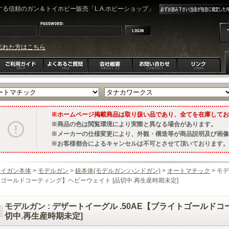
る信頼のガン＆トイホビー販売「L.A.ホビーショップ」
忘れた方はこちら
ホームページ掲載商品は取り扱い品であり、全てを在庫してお
商品の色は閲覧環境により実際と異なる場合があります。
メーカーの仕様変更により、外観・構造等が商品説明及び画像
お客様都合によるキャンセルは不可とさせて頂いております。
トイガン本体
>
モデルガン
>
銃本体(モデルガン:ハンドガン)
>
オートマチック
> モ
ゴールドコーティング】ヘビーウェイト [品切中.再生産時期未定]
モデルガン : デザートイーグル .50AE【ブライトゴールド
切中.再生産時期未定]