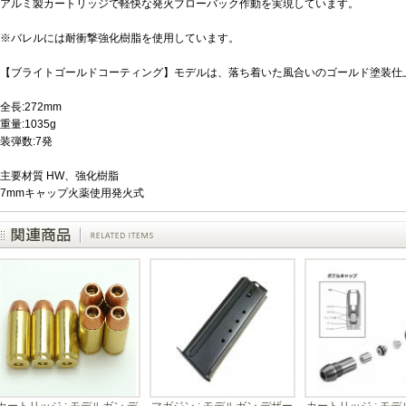
アルミ製カートリッジで軽快な発火ブローバック作動を実現しています。
※バレルには耐衝撃強化樹脂を使用しています。
【ブライトゴールドコーティング】モデルは、落ち着いた風合いのゴールド塗装仕
全長:272mm
重量:1035g
装弾数:7発
主要材質 HW、強化樹脂
7mmキャップ火薬使用発火式