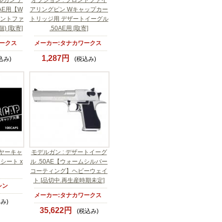
ルガン デ
オプション : フロントファイ
AE用【W
アリングピン Wキャップカー
ロントファ
トリッジ用 デザートイーグル
) [取寄]
.50AE用 [取寄]
ークス
メーカー:タナカワークス
1,287円
込み)
(税込み)
イヤーキャ
モデルガン : デザートイーグ
スシート x
ル .50AE【ウォームシルバー
コーティング】ヘビーウェイ
ト [品切中.再生産時期未定]
シン
メーカー:タナカワークス
み)
35,622円
(税込み)