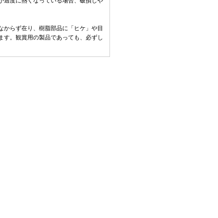
が過度に熱くなっている場合、破損しや
なからず在り、樹脂部品に「ヒケ」や目
ます。観賞用の製品であっても、必ずし