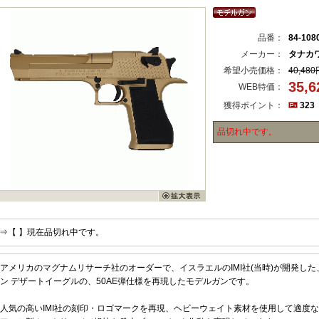
品番：
84-108
メーカー：
タナカ
希望小売価格：
40,480
35,
WEB特価：
獲得ポイント：
323
品切れ中です。
⇒【 】現在品切れ中です。
アメリカのマグナムリサーチ社のオーダーで、イスラエルのIMI社(当時)が開発し
ン デザートイーグルの、50AE弾仕様を再現したモデルガンです。
人気の高いIMI社の刻印・ロゴマークを再現、ヘビーウェイト素材を使用して適度