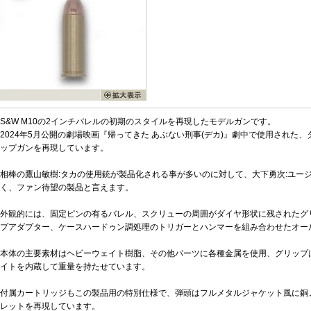
S&W M10の2インチバレルの初期のスタイルを再現したモデルガンです。
2024年5月公開の劇場映画『帰ってきた あぶない刑事(デカ)』劇中で使用された
ップガンを再現しています。
相棒の鷹山敏樹:タカの使用銃が製品化される事が多いのに対して、大下勇次:ユー
く、ファン待望の製品と言えます。
外観的には、固定ピンの有るバレル、スクリューの周囲がダイヤ形状に残されたグ
プアダプター、ケースハードゥン調処理のトリガーとハンマーを組み合わせたオー
本体の主要素材はヘビーウェイト樹脂、その他パーツに各種金属を使用、グリップ
イトを内蔵して重量を持たせています。
付属カートリッジもこの製品用の特別仕様で、弾頭はフルメタルジャケット風に銅
レットを再現しています。