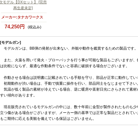
次モデル【DXセット】 [完売
再生産未定]
メーカー:タナカワークス
74,250円
(税込み)
[モデルガン]
モデルガンは、BB弾の発射が出来ない、外観や動作を鑑賞するための製品です。
また、火薬を用いて発火・ブローバックを行う事が可能な製品もございますが、
は比較にならず、最適な作動条件でないと容易に破損する場合がございます。
作動させる場合は説明書に記載されている手順を守り、部品が正常に動作してい
初期動作が渋い場合は、手動で慎重に操作を行い、部品同士をなじませて下さい
気温が低く製品の素材が冷えている場合、逆に暖房や直射日光にさらされて素材
すい傾向があります。
現在販売されているモデルガンの中には、数十年前に金型が製作されたものも少
立つ傷がある場合がございますが、メーカー側の基準では正常な製品だとされてい
もご期待に応える美観を備えている保証はございません。