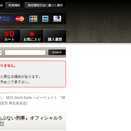
0
カート
お気に入り
購入履歴
りません。
と異なる場合があります。
予めご了承下さい。
 : M10 2inch Early ヘビーウェイト 『帰
完売 再生産未定]
ってきたあぶない刑事』オフィシャルラ
]