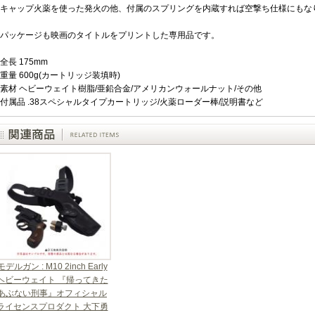
キャップ火薬を使った発火の他、付属のスプリングを内蔵すれば空撃ち仕様にもな
パッケージも映画のタイトルをプリントした専用品です。
全長 175mm
重量 600g(カートリッジ装填時)
素材 ヘビーウェイト樹脂/亜鉛合金/アメリカンウォールナット/その他
付属品 .38スペシャルタイプカートリッジ/火薬ローダー棒/説明書など
モデルガン : M10 2inch Early
ヘビーウェイト 『帰ってきた
あぶない刑事』オフィシャル
ライセンスプロダクト 大下勇