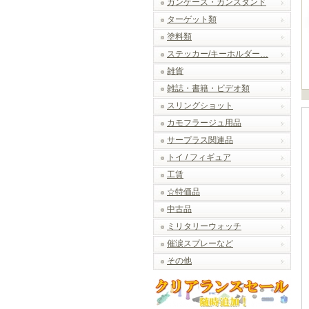
ガンケース・ガンスタンド
ターゲット類
塗料類
ステッカー/キーホルダー…
雑貨
雑誌・書籍・ビデオ類
スリングショット
カモフラージュ用品
サープラス関連品
トイ / フィギュア
工賃
☆特価品
中古品
ミリタリーウォッチ
催涙スプレーなど
その他