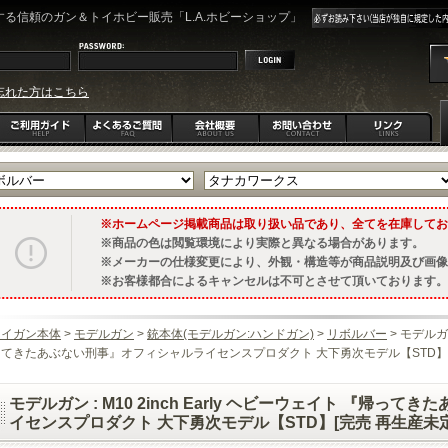
る信頼のガン＆トイホビー販売「L.A.ホビーショップ」
忘れた方はこちら
ホームページ掲載商品は取り扱い品であり、全てを在庫してお
商品の色は閲覧環境により実際と異なる場合があります。
メーカーの仕様変更により、外観・構造等が商品説明及び画像
お客様都合によるキャンセルは不可とさせて頂いております。
トイガン本体
>
モデルガン
>
銃本体(モデルガン:ハンドガン)
>
リボルバー
> モデルガン
ってきたあぶない刑事』オフィシャルライセンスプロダクト 大下勇次モデル【STD】[
モデルガン : M10 2inch Early ヘビーウェイト 『帰
イセンスプロダクト 大下勇次モデル【STD】[完売 再生産未定