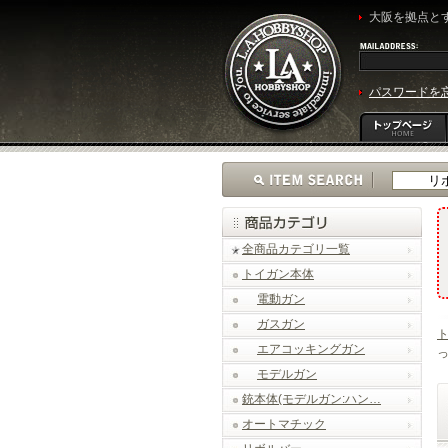
大阪を拠点とす
パスワードを
全商品カテゴリ一覧
トイガン本体
電動ガン
ガスガン
エアコッキングガン
モデルガン
銃本体(モデルガン:ハン…
オートマチック