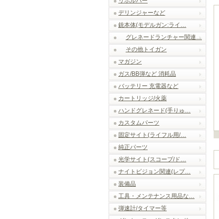
リボルバー
デリンジャーなど
銃本体(モデルガン:ライ…
グレネードランチャー関連…
その他トイガン
マガジン
ガス/BB弾など 消耗品
バッテリー 充電器など
カートリッジ/火薬
ハンドグレネード(手りゅ…
カスタムパーツ
固定サイト(ライフル用/…
純正パーツ
光学サイト(スコープ/ド…
ナイトビジョン関連(レプ…
装備品
工具・メンテナンス用品な…
弾速計/タイマー等