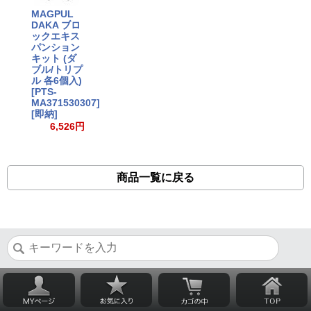
MAGPUL
DAKA ブロ
ックエキス
パンション
キット (ダ
ブル/トリプ
ル 各6個入)
[PTS-
MA371530307]
[即納]
6,526円
商品一覧に戻る