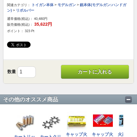
トイガン本体
>
モデルガン
>
銃本体(モデルガン:ハンドガ
関連カテゴリ：
ン)
>
リボルバー
通常価格(税込)：
40,480円
35,622円
販売価格(税込)：
ポイント： 323 Pt
数量
カートに入れる
その他のオススメ商品
キャップ火
キャップ火
火薬 : プ
カートリッ
カートクリ