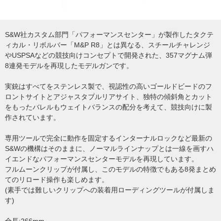
S&W社カスタム部門「パフォーマンスセンター」が製作したタクテ
ィカル・リボルバー「M&P R8」とは異なる、スチールチャレンジ
やUSPSAなどの競技向けコンセプトで開発された、357マグナム弾
8連発モデルを再現したモデルガンです。
実銃はすべてをステンレス製で、視認性の高いゴールドビードのフ
ロントサイトとアジャスタブルリアサイト、独特の傾斜角とカット
をもったバレルもウェイトバランスの配分を考えて、競技向けに製
作されています。
専用ツールで完全に動作を固定するインターナルロックなど最新の
S&Wの機構はそのままに、ノーマルラインナップとは一線を画すハ
イエンドなパフォーマンスセンターモデルを再現しています。
フルムーンクリップが付属し、このモデルの特徴でもある8発まとめ
てのリロード操作も楽しめます。
(素手では難しいクリップへの装着用ローディングツールが付属しま
す)