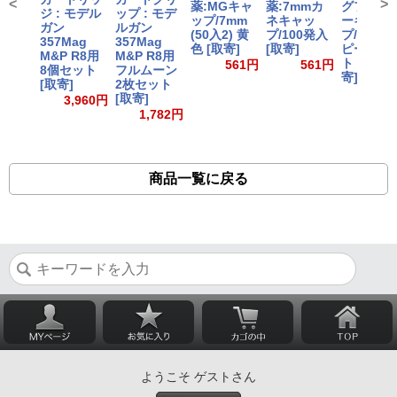
<
>
薬:MGキャ
薬:7mmカ
グファイ
ジ : モデル
ップ : モデ
ップ/7mm
ネキャッ
ーキャッ
ガン
ルガン
(50入2) 黄
プ/100発入
プ/7mm (
357Mag
357Mag
色 [取寄]
[取寄]
ピースシ
M&P R8用
M&P R8用
ト x 2) [
561円
561円
8個セット
フルムーン
寄]
[取寄]
2枚セット
56
[取寄]
3,960円
1,782円
商品一覧に戻る
ようこそ ゲストさん