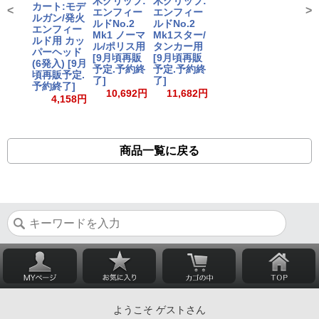
木グリップ:
木グリップ:
カート:モデ
<
>
エンフィー
エンフィー
ルガン/発火
ルドNo.2
ルドNo.2
エンフィー
Mk1 ノーマ
Mk1スター/
ルド用 カッ
ル/ポリス用
タンカー用
パーヘッド
[9月頃再販
[9月頃再販
(6発入) [9月
予定.予約終
予定.予約終
頃再販予定.
了]
了]
予約終了]
10,692円
11,682円
4,158円
商品一覧に戻る
ようこそ ゲストさん