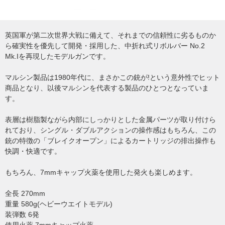
英国軍が第二次世界大戦に備えて、それまでの信頼性に劣るものか
ら確実性を優先して開発・採用した、中折れ式リボルバー No.2
Mk.Iを再現したモデルガンです。
マルシン製品は1980年代に、まさかこの銃が!という意外性でヒット
商品となり、以後マルシンを代表する製品のひとつとなっていま
す。
表層は樹脂製ながら内部にしっかりとした金属パーツが取り付けら
れており、シングル・ダブルアクションの操作感はもちろん、この
銃の特徴の「ブレイクオープン」によるカートリッジの排出操作も
快調・快適です。
もちろん、7mmキャップ火薬を使用した発火も楽しめます。
全長 270mm
重量 580g(ヘビーウエイトモデル)
装弾数 6発