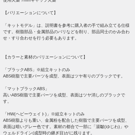
使用火薬 7mmキャップ火薬
【バリエーションについて】
「キットモデル」は、説明書を参考に購入者の手で組み立てる仕様
です。樹脂部品・金属部品のバリなどを削り、部品同士のかみ合わ
せ・すり合わせを行う必要もあります。
【カラーと素材のバリエーションについて】
「ブラックABS」※組立キットのみ
ABS樹脂で主要パーツを成型、表面はツヤ有りのブラックです。
「マットブラックABS」
高いABS樹脂で主要パーツを成型、表面はツヤ消しのブラックで
す。
「HW(ヘビーウェイト)」※組立キットのみ
ABS樹脂よりも重い、金属粉を配合した樹脂で主要パーツを成型、
表面は暗いグレー色です。素材の都合で一部に「湯皺(ゆじわ)」や
ウェルドライン(成型時の継ぎ目)がに残ります。