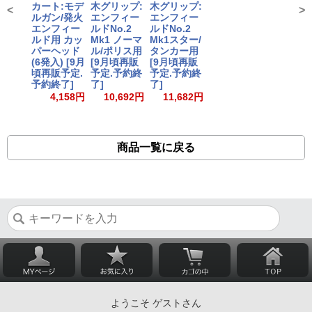
カート:モデ
木グリップ:
木グリップ:
<
>
ルガン/発火
エンフィー
エンフィー
エンフィー
ルドNo.2
ルドNo.2
ルド用 カッ
Mk1 ノーマ
Mk1スター/
パーヘッド
ル/ポリス用
タンカー用
(6発入) [9月
[9月頃再販
[9月頃再販
頃再販予定.
予定.予約終
予定.予約終
予約終了]
了]
了]
4,158円
10,692円
11,682円
商品一覧に戻る
ようこそ ゲストさん