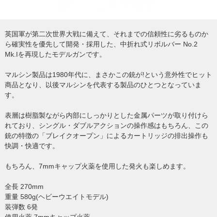
英国軍が第二次世界大戦に備えて、それまでの信頼性に劣るものか
ら確実性を優先して開発・採用した、中折れ式リボルバー No.2
Mk.Iを再現したモデルガンです。
マルシン製品は1980年代に、まさかこの銃が!という意外性でヒット
商品となり、以後マルシンを代表する製品のひとつとなっていま
す。
表層は樹脂製ながら内部にしっかりとした金属パーツが取り付けら
れており、シングル・ダブルアクションの操作感はもちろん、この
銃の特徴の「ブレイクオープン」によるカートリッジの排出操作も
快調・快適です。
もちろん、7mmキャップ火薬を使用した発火も楽しめます。
全長 270mm
重量 580g(ヘビーウエイトモデル)
装弾数 6発