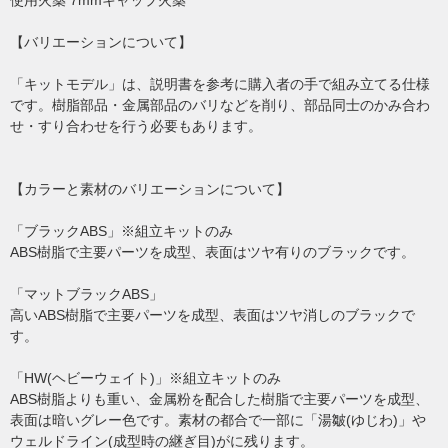
使用火薬 7mmキャップ火薬
【バリエーションについて】
「キットモデル」は、説明書を参考に購入者の手で組み立てる仕様
です。樹脂部品・金属部品のバリなどを削り、部品同士のかみ合わ
せ・すり合わせを行う必要もあります。
【カラーと素材のバリエーションについて】
「ブラックABS」※組立キットのみ
ABS樹脂で主要パーツを成型、表面はツヤ有りのブラックです。
「マットブラックABS」
高いABS樹脂で主要パーツを成型、表面はツヤ消しのブラックで
す。
「HW(ヘビーウェイト)」※組立キットのみ
ABS樹脂よりも重い、金属粉を配合した樹脂で主要パーツを成型、
表面は暗いグレー色です。素材の都合で一部に「湯皺(ゆじわ)」や
ウェルドライン(成型時の継ぎ目)がに残ります。