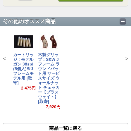
その他のオススメ商品
カートリッ
木製グリッ
<
>
ジ : モデル
プ : S&W J
ガン 38spl
フレーム ラ
(5個入)※J
ウンドバッ
フレームモ
ト用 サービ
デル用 [取
スサイズ ウ
寄]
ォールナッ
ト チェッカ
2,475円
ー【プラス
ウェイト】
[取寄]
7,920円
商品一覧に戻る