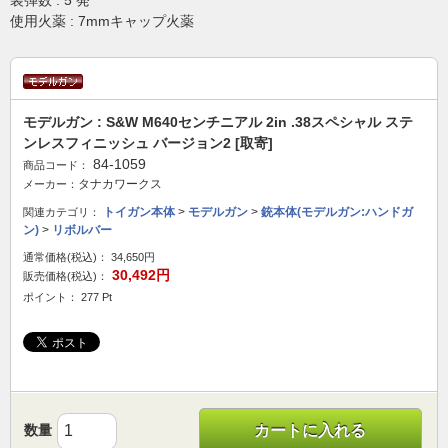
装弾数 : 5 発
使用火薬 : 7mmキャップ火薬
モデルガン : S&W M640センチニアル 2in .38スペシャル ステ
ンレスフィニッシュ バージョン2 [取寄]
84-1059
商品コード：
タナカワークス
メーカー：
トイガン本体
>
モデルガン
>
銃本体(モデルガン:ハンドガ
関連カテゴリ：
ン)
>
リボルバー
通常価格(税込)：
34,650円
30,492円
販売価格(税込)：
ポイント： 277 Pt
数量
カートに入れる