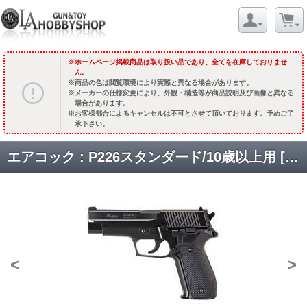
ホームページ掲載商品は取り扱い品であり、全てを在庫しておりませ
ん。
商品の色は閲覧環境により実際と異なる場合があります。
メーカーの仕様変更により、外観・構造等が商品説明及び画像と異なる
場合があります。
お客様都合によるキャンセルは不可とさせて頂いております。予めご了
承下さい。
エアコック : P226スタンダード/10歳以上用 [品切中.再生産待ち]
<
>