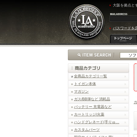
大阪を拠点とす
パスワードを
全商品カテゴリ一覧
トイガン本体
マガジン
ガス/BB弾など 消耗品
バッテリー 充電器など
カートリッジ/火薬
ハンドグレネード(手りゅ…
カスタムパーツ