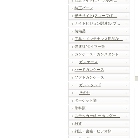
固定サイト(ライフル用/…
純正パーツ
光学サイト(スコープ/ド…
ナイトビジョン関連(レプ…
装備品
工具・メンテナンス用品な…
弾速計/タイマー等
ガンケース・ガンスタンド
ガンケース
ハードガンケース
ソフトガンケース
ガンスタンド
その他
ターゲット類
塗料類
ステッカー/キーホルダー…
雑貨
雑誌・書籍・ビデオ類