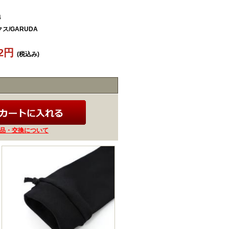
4
ス/GARUDA
02円
(税込み)
品・交換について