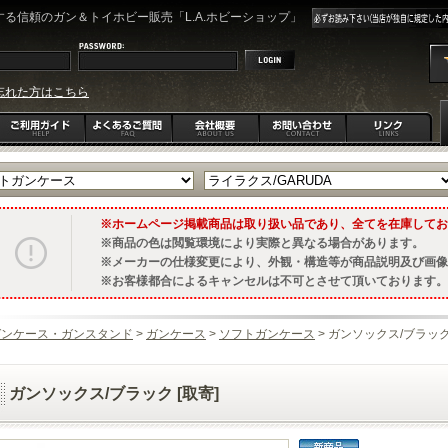
る信頼のガン＆トイホビー販売「L.A.ホビーショップ」
忘れた方はこちら
ホームページ掲載商品は取り扱い品であり、全てを在庫してお
商品の色は閲覧環境により実際と異なる場合があります。
メーカーの仕様変更により、外観・構造等が商品説明及び画像
お客様都合によるキャンセルは不可とさせて頂いております。
ガンケース・ガンスタンド
>
ガンケース
>
ソフトガンケース
> ガンソックス/ブラック 
ガンソックス/ブラック [取寄]