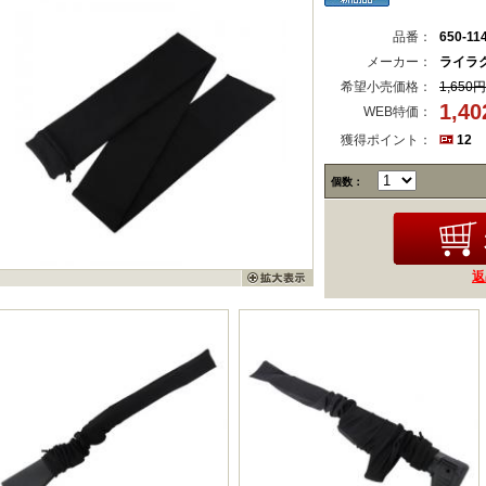
品番：
650-11
メーカー：
ライラク
希望小売価格：
1,650円
1,4
WEB特価：
獲得ポイント：
12
個数：
返