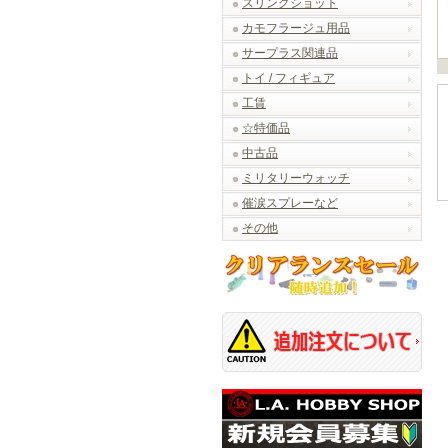
スリングショット
カモフラージュ用品
サープラス関連品
トイ / フィギュア
工賃
☆特価品
中古品
ミリタリーウォッチ
催涙スプレーなど
その他