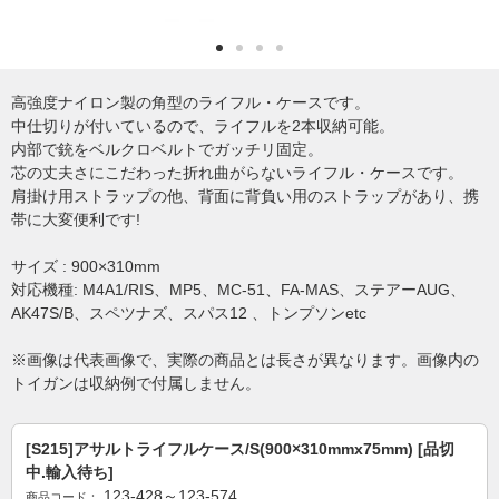
高強度ナイロン製の角型のライフル・ケースです。
中仕切りが付いているので、ライフルを2本収納可能。
内部で銃をベルクロベルトでガッチリ固定。
芯の丈夫さにこだわった折れ曲がらないライフル・ケースです。
肩掛け用ストラップの他、背面に背負い用のストラップがあり、携
帯に大変便利です!
サイズ : 900×310mm
対応機種: M4A1/RIS、MP5、MC-51、FA-MAS、ステアーAUG、
AK47S/B、スペツナズ、スパス12 、トンプソンetc
※画像は代表画像で、実際の商品とは長さが異なります。画像内の
トイガンは収納例で付属しません。
[S215]アサルトライフルケース/S(900×310mmx75mm) [品切
中.輸入待ち]
123-428～123-574
商品コード：