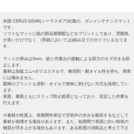
米国 CERUS GEAR(シーラスギア)社製の、ガンメンテナンスマット
です。
ソフトなマットに銃の部品展開図などをプリントしてあり、雰囲気
が良いだけでなく、(実銃においては)組み立てのガイドにもなりま
す。
マットの厚みは3mm、銃と作業台の接触による双方のキズ付きを防
止します。
素材は加硫ゴム+ポリエステルで、耐溶剤・耐オイル性を持ち、簡単
には傷みません。
図柄のプリントも溶剤・オイルで簡単に剥げない方式を採用してい
ます。
表面、裏面ともにスリップ防止処理となっており、安定した作業を
行えます。
※素材の性質上、長期間年単位で空気中の水分を吸収するなどして
素材が崩壊する場合があります。また、短期間で表面に白い粉状の
物質が浮き上がる場合もあります。ある程度の消耗品と考えて下さ