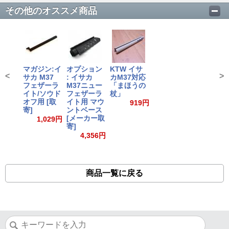
その他のオススメ商品
マガジン:イ
オプション
KTW イサ
<
>
サカ M37
: イサカ
カM37対応
フェザーラ
M37ニュー
「まほうの
イト/ソウド
フェザーラ
杖」
オフ用 [取
イト用 マウ
919円
寄]
ントベース
[メーカー取
1,029円
寄]
4,356円
商品一覧に戻る