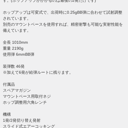
す。(ホップアップがかかるのは最後の2発だけです)
ホップアップは可変式で、出荷時に0.25gBB弾に合わせて試射調整
されています。
別売のマウントベースを使用すれば、精密射撃も可能な実射性能を
備えています。
全長 1010mm
重量 2190g
使用弾 6mmBB弾
装弾数 46発
※加えて6発が給弾ルートに残ります。
付属品
スペアマガジン
マウントベース用取付ネジ
ホップ調整用六角レンチ
機構
1発/2発切り替え発射
スライド式エアーコッキング