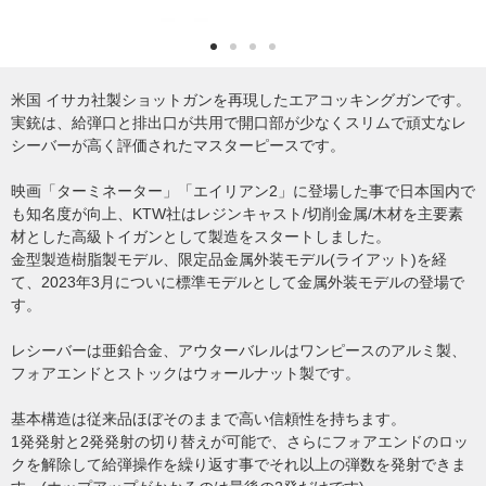
米国 イサカ社製ショットガンを再現したエアコッキングガンです。
実銃は、給弾口と排出口が共用で開口部が少なくスリムで頑丈なレ
シーバーが高く評価されたマスターピースです。
映画「ターミネーター」「エイリアン2」に登場した事で日本国内で
も知名度が向上、KTW社はレジンキャスト/切削金属/木材を主要素
材とした高級トイガンとして製造をスタートしました。
金型製造樹脂製モデル、限定品金属外装モデル(ライアット)を経
て、2023年3月についに標準モデルとして金属外装モデルの登場で
す。
レシーバーは亜鉛合金、アウターバレルはワンピースのアルミ製、
フォアエンドとストックはウォールナット製です。
基本構造は従来品ほぼそのままで高い信頼性を持ちます。
1発発射と2発発射の切り替えが可能で、さらにフォアエンドのロッ
クを解除して給弾操作を繰り返す事でそれ以上の弾数を発射できま