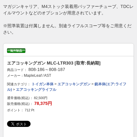
マガジンキャリア、M4ストック装着用バッファーチューブ、TDCレ
イルマウントなどのオプションが用意されています。
※照準装置は付属しません。別途ライフルスコープ等をご用意くだ
さい。
エアコッキングガン MLC-LTR303 [取寄:長納期]
808-186～808-187
商品コード：
MapleLeaf / AST
メーカー：
トイガン本体
>
エアコッキングガン
>
銃本体(エア:ライフ
関連カテゴリ：
ル)
>
エアコッキングライフル
通常価格(税込)：
82,500円
78,375円
販売価格(税込)：
ポイント： 712 Pt