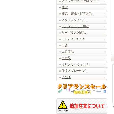
ステッカー/キーホルダー…
雑貨
雑誌・書籍・ビデオ類
スリングショット
カモフラージュ用品
サープラス関連品
トイ / フィギュア
工賃
☆特価品
中古品
ミリタリーウォッチ
催涙スプレーなど
その他