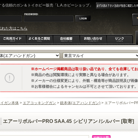
る信頼のガン＆トイホビー販売「L.A.ホビーショップ」
忘れた方はこちら
ホームページ掲載商品は取り扱い品であり、全てを在庫してお
商品の色は閲覧環境により実際と異なる場合があります。
メーカーの仕様変更により、外観・構造等が商品説明及び画像
お客様都合によるキャンセルは不可とさせて頂いております。
トイガン本体
>
エアコッキングガン
>
銃本体(エア:ハンドガン)
> エアーリボルバーPRO
エアーリボルバーPRO SAA.45 シビリアン /シルバー [取寄]