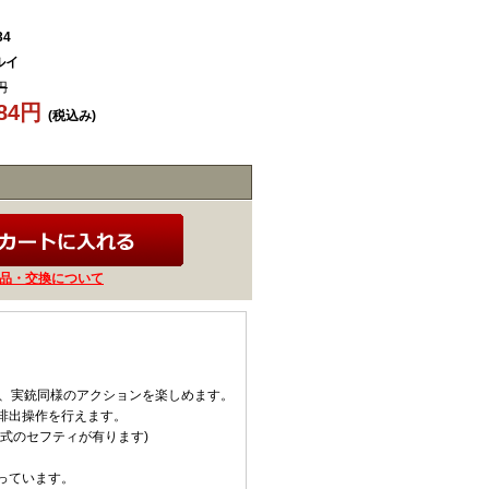
34
ルイ
円
784円
(税込み)
品・交換について
で、実銃同様のアクションを楽しめます。
排出操作を行えます。
式のセフティが有ります)
っています。