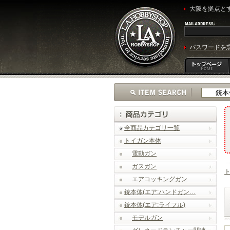
大阪を拠点とす
パスワードを
全商品カテゴリ一覧
トイガン本体
電動ガン
ガスガン
エアコッキングガン
銃本体(エア:ハンドガン…
銃本体(エア:ライフル)
モデルガン