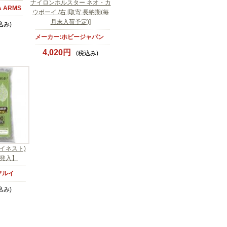
ナイロンホルスター ネオ・カ
 ARMS
ウボーイ /右 [取寄:長納期(毎
月末入荷予定)]
込み)
メーカー:ホビージャパン
4,020円
(税込み)
ァイネスト)
00発入】
マルイ
込み)