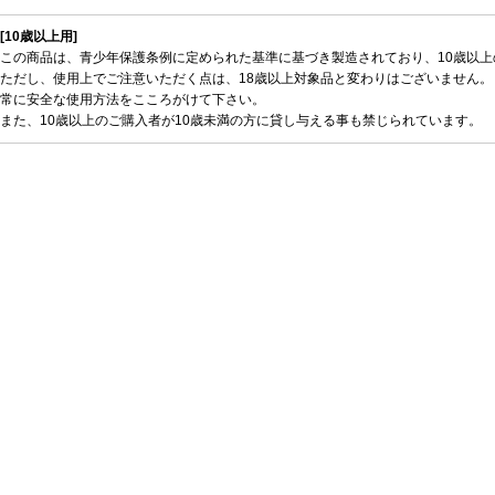
[10歳以上用]
この商品は、青少年保護条例に定められた基準に基づき製造されており、10歳以
ただし、使用上でご注意いただく点は、18歳以上対象品と変わりはございません。
常に安全な使用方法をこころがけて下さい。
また、10歳以上のご購入者が10歳未満の方に貸し与える事も禁じられています。