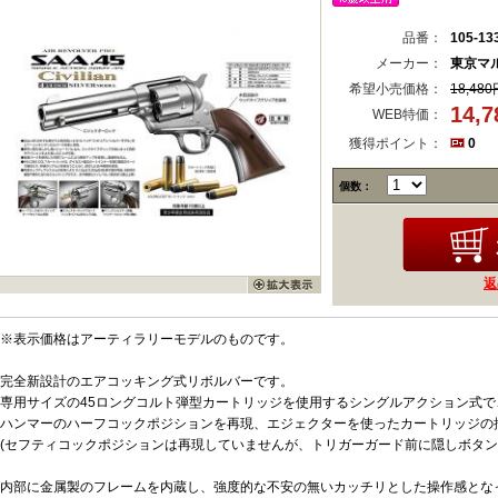
品番：
105-13
メーカー：
東京マ
希望小売価格：
18,480
14,
WEB特価：
獲得ポイント：
0
個数：
返
※表示価格はアーティラリーモデルのものです。
完全新設計のエアコッキング式リボルバーです。
専用サイズの45ロングコルト弾型カートリッジを使用するシングルアクション式
ハンマーのハーフコックポジションを再現、エジェクターを使ったカートリッジの
(セフティコックポジションは再現していませんが、トリガーガード前に隠しボタン
内部に金属製のフレームを内蔵し、強度的な不安の無いカッチリとした操作感とな