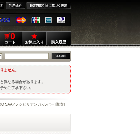
0
カート
お気に入り
購入履歴
りません。
と異なる場合があります。
予めご了承下さい。
 SAA.45 シビリアン /シルバー [取寄]