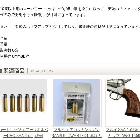
10歳以上用のローパワー=コッキングが軽い事を逆手に取って、実銃の「ファニン
作のみで発射を行う操作)」が可能になっています。
また、可変式のホップアップを採用しており、飛距離の調整が可能になっています
全長:
重量:
装弾数:6発
使用弾:6mmBB弾
カートリッジ エアーリボルバ
マルイ エアコッキングガン
マルイ SAA.45対応
ーPRO SAA.45用 [取寄]
SAA専用【WANTED】真鍮カ
リップ [AWG-1459