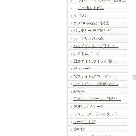
グレネードランチャー関連…
その他トイガン
マガジン
ガス/BB弾など 消耗品
バッテリー 充電器など
カートリッジ/火薬
ハンドグレネード(手りゅ…
カスタムパーツ
固定サイト(ライフル用/…
純正パーツ
光学サイト(スコープ/ド…
ナイトビジョン関連(レプ…
装備品
工具・メンテナンス用品な…
弾速計/タイマー等
ガンケース・ガンスタンド
ターゲット類
塗料類