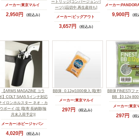
ートリッジ(コンバージョンパ
メーカー:東京マルイ
メーカー:PANDORA
ーツ) [品切中.再生産待ち]
2,950円
9,900円
(税込み)
(税
メーカー:ビッグアウト
3,657円
(税込み)
【ARMS MAGAZINE コラ
BB弾 : 0.12g/1000発入 [取寄]
BB弾 FINEST(フ
ボ】COLT SAA5.5インチ対応
BB 【0.12g 8
メーカー:東京マルイ
ナイロンホルスター ネオ・カ
メーカー:東京
ウボーイ /左 [取寄:長納期(毎
297円
(税込み)
月末入荷予定)]
297円
(税
メーカー:ホビージャパン
4,020円
(税込み)