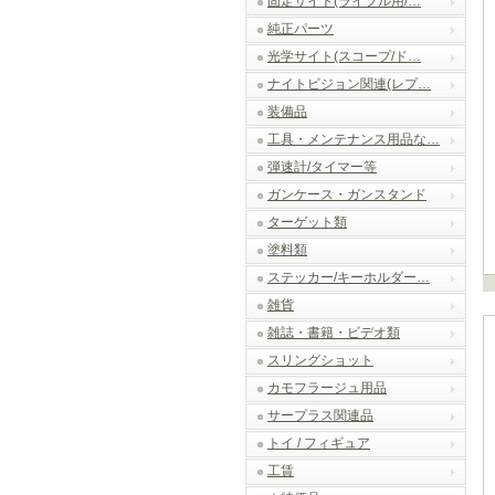
固定サイト(ライフル用/…
純正パーツ
光学サイト(スコープ/ド…
ナイトビジョン関連(レプ…
装備品
工具・メンテナンス用品な…
弾速計/タイマー等
ガンケース・ガンスタンド
ターゲット類
塗料類
ステッカー/キーホルダー…
雑貨
雑誌・書籍・ビデオ類
スリングショット
カモフラージュ用品
サープラス関連品
トイ / フィギュア
工賃