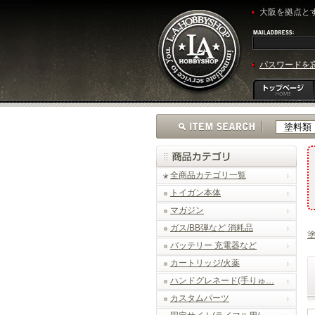
大阪を拠点とす
パスワードを
全商品カテゴリ一覧
トイガン本体
マガジン
ガス/BB弾など 消耗品
バッテリー 充電器など
カートリッジ/火薬
ハンドグレネード(手りゅ…
カスタムパーツ