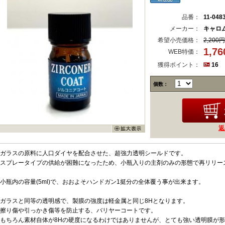
品番：
11-048
メーカー：
キャロ
希望小売価格：
2,200円
1,7
WEB特価：
獲得ポイント：
16
個数：
返
ガラスの原料に人口ダイヤを配合させた、超強力透明シールドです。
スプレータイプの供給が困難になったため、小瓶入りの主剤のみの形態で再リリー
小瓶内の容量(5ml)で、おおよそハンドガン1挺分の全体覆う事が出来ます。
ガラスと同等の透明感で、製膜の強度は軽金属と同じ8Hとなります。
擦り傷や引っかき傷等を防止する、バリヤーコートです。
もちろん素材自体が8Hの硬度になるわけではありませんが、とても強い透明膜が