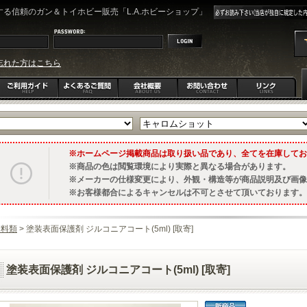
る信頼のガン＆トイホビー販売「L.A.ホビーショップ」
忘れた方はこちら
ホームページ掲載商品は取り扱い品であり、全てを在庫してお
商品の色は閲覧環境により実際と異なる場合があります。
メーカーの仕様変更により、外観・構造等が商品説明及び画像
お客様都合によるキャンセルは不可とさせて頂いております。
塗料類
> 塗装表面保護剤 ジルコニアコート(5ml) [取寄]
塗装表面保護剤 ジルコニアコート(5ml) [取寄]