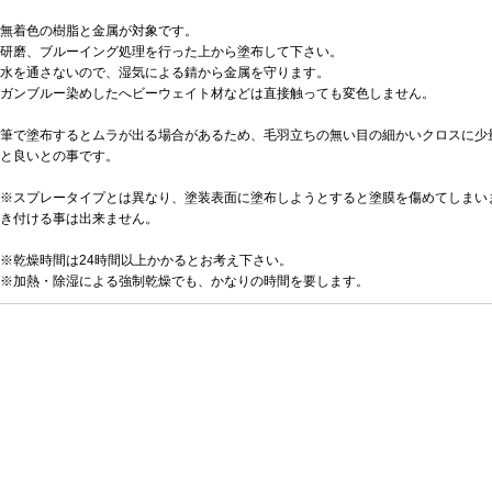
無着色の樹脂と金属が対象です。
研磨、ブルーイング処理を行った上から塗布して下さい。
水を通さないので、湿気による錆から金属を守ります。
ガンブルー染めしたへビーウェイト材などは直接触っても変色しません。
筆で塗布するとムラが出る場合があるため、毛羽立ちの無い目の細かいクロスに少
と良いとの事です。
※スプレータイプとは異なり、塗装表面に塗布しようとすると塗膜を傷めてしまい
き付ける事は出来ません。
※乾燥時間は24時間以上かかるとお考え下さい。
※加熱・除湿による強制乾燥でも、かなりの時間を要します。