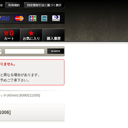
0
カート
お気に入り
購入履歴
りません。
と異なる場合があります。
予めご了承下さい。
チ(40mm) [KM0011006]
006]