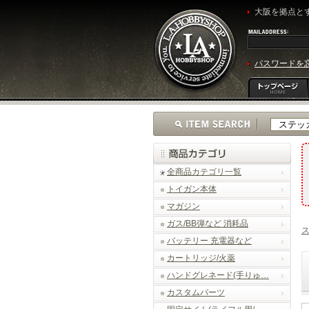
大阪を拠点とす
パスワードを
全商品カテゴリ一覧
トイガン本体
マガジン
ガス/BB弾など 消耗品
バッテリー 充電器など
カートリッジ/火薬
ハンドグレネード(手りゅ…
カスタムパーツ