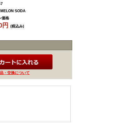
57
S MELON SODA
ン価格
30円
(税込み)
品・交換について