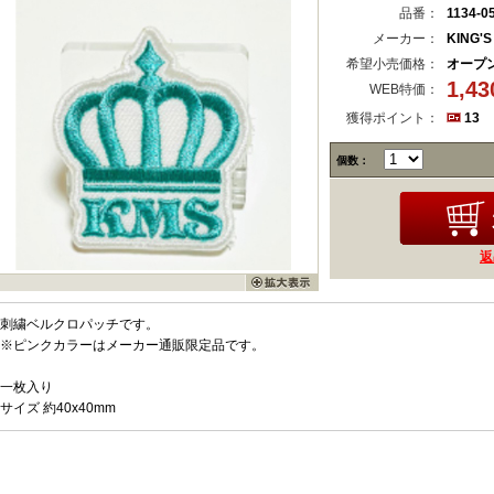
品番：
1134-0
メーカー：
KING'
希望小売価格：
オープ
1,4
WEB特価：
獲得ポイント：
13
個数：
返
刺繍ベルクロパッチです。
※ピンクカラーはメーカー通販限定品です。
一枚入り
サイズ 約40x40mm