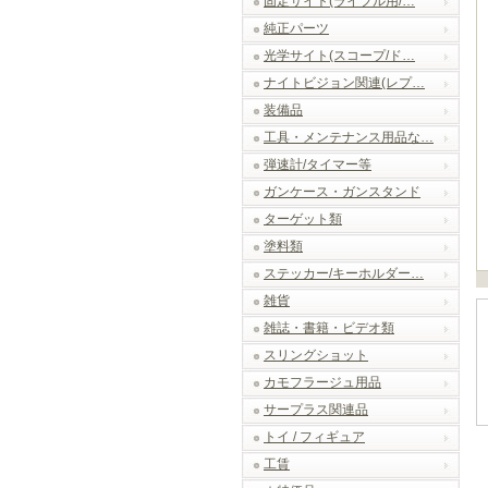
固定サイト(ライフル用/…
純正パーツ
光学サイト(スコープ/ド…
ナイトビジョン関連(レプ…
装備品
工具・メンテナンス用品な…
弾速計/タイマー等
ガンケース・ガンスタンド
ターゲット類
塗料類
ステッカー/キーホルダー…
雑貨
雑誌・書籍・ビデオ類
スリングショット
カモフラージュ用品
サープラス関連品
トイ / フィギュア
工賃