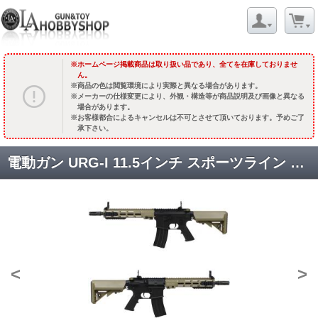
ホームページ掲載商品は取り扱い品であり、全てを在庫しておりませ
ん。
商品の色は閲覧環境により実際と異なる場合があります。
メーカーの仕様変更により、外観・構造等が商品説明及び画像と異なる
場合があります。
お客様都合によるキャンセルは不可とさせて頂いております。予めご了
承下さい。
電動ガン URG-I 11.5インチ スポーツライン G3 COLT刻印 [STAEG3109BC] [取寄]
<
>