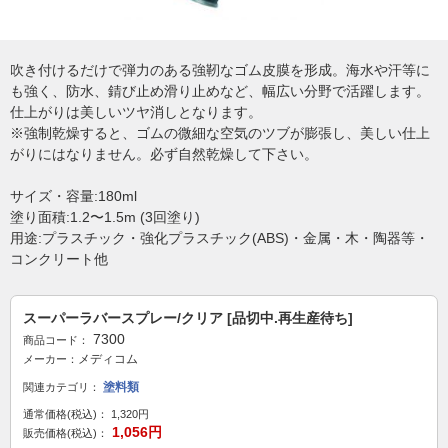
吹き付けるだけで弾力のある強靭なゴム皮膜を形成。海水や汗等に
も強く、防水、錆び止め滑り止めなど、幅広い分野で活躍します。
仕上がりは美しいツヤ消しとなります。
※強制乾燥すると、ゴムの微細な空気のツブが膨張し、美しい仕上
がりにはなりません。必ず自然乾燥して下さい。
サイズ・容量:180ml
塗り面積:1.2〜1.5m (3回塗り)
用途:プラスチック・強化プラスチック(ABS)・金属・木・陶器等・
コンクリート他
スーパーラバースプレー/クリア [品切中.再生産待ち]
7300
商品コード：
メディコム
メーカー：
塗料類
関連カテゴリ：
通常価格(税込)：
1,320円
1,056円
販売価格(税込)：