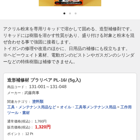
アクリル粉末を専用リキッドで溶かして固める、造型補修剤です。
リキッドには樹脂を溶かす性質があり、盛り付ける対象と粉末を混
ぜ合わせる事で強固に接着します。
トイガンの修理や改造のほかに、日用品の補修にも役立ちます。
※ヘビーウェイト素材、電動ガンのピストンやガスガンのシリンダ
ーなどの特殊樹脂は補修できません。
造形補修材 プラリペア PL-16/ (5g入)
131-001～131-048
商品コード：
武藤商事
メーカー：
塗料類
関連カテゴリ：
工具・メンテナンス用品など
>
オイル・工具等メンテナンス用品
>
工作用
ツール・素材
通常価格(税込)：
1,760円
1,320円
販売価格(税込)：
ポイント： 12 Pt