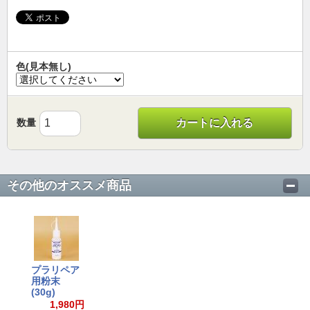
色(見本無し)
数量
カートに入れる
その他のオススメ商品
プラリペア
用粉末
(30g)
1,980円