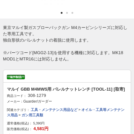
東京マルイ製ガスブローバックガン M4カービンシリーズに対応し
た専用工具です。
独自形状のバレルナットの着脱に使用します。
※パーツコード[MGG2-13]を使用する機種に対応します。MK18
MOD1とMTR16には対応しません。
マルイ GBB M4MWS用 バレルナットレンチ [TOOL-11] [取寄]
308-1279
商品コード：
Guarder/ガーダー
メーカー：
工具・メンテナンス用品など
>
オイル・工具等メンテナン
関連カテゴリ：
ス用品
>
ガン用工具類
通常価格(税込)：
5,390円
4,581円
販売価格(税込)：