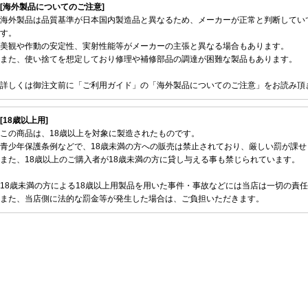
[海外製品についてのご注意]
海外製品は品質基準が日本国内製造品と異なるため、メーカーが正常と判断してい
す。
美観や作動の安定性、実射性能等がメーカーの主張と異なる場合もあります。
また、使い捨てを想定しており修理や補修部品の調達が困難な製品もあります。
詳しくは御注文前に「ご利用ガイド」の「海外製品についてのご注意」をお読み頂
[18歳以上用]
この商品は、18歳以上を対象に製造されたものです。
青少年保護条例などで、18歳未満の方への販売は禁止されており、厳しい罰が課せ
また、18歳以上のご購入者が18歳未満の方に貸し与える事も禁じられています。
18歳未満の方による18歳以上用製品を用いた事件・事故などには当店は一切の責
また、当店側に法的な罰金等が発生した場合は、ご負担いただきます。