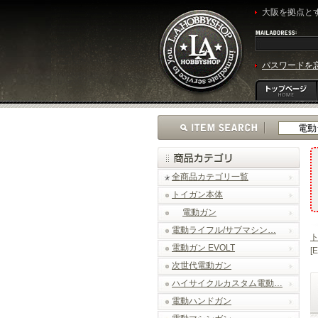
大阪を拠点とす
パスワードを
全商品カテゴリ一覧
トイガン本体
電動ガン
電動ライフル/サブマシン…
電動ガン EVOLT
[
次世代電動ガン
ハイサイクルカスタム電動…
電動ハンドガン