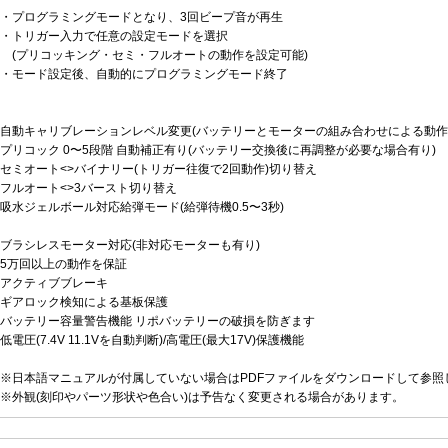
・プログラミングモードとなり、3回ビープ音が再生
・トリガー入力で任意の設定モードを選択
(プリコッキング・セミ・フルオートの動作を設定可能)
・モード設定後、自動的にプログラミングモード終了
自動キャリブレーションレベル変更(バッテリーとモーターの組み合わせによる動作不
プリコック 0〜5段階 自動補正有り(バッテリー交換後に再調整が必要な場合有り)
セミオート<>バイナリー(トリガー往復で2回動作)切り替え
フルオート<>3バースト切り替え
吸水ジェルボール対応給弾モード(給弾待機0.5〜3秒)
ブラシレスモーター対応(非対応モーターも有り)
5万回以上の動作を保証
アクティブブレーキ
ギアロック検知による基板保護
バッテリー容量警告機能 リポバッテリーの破損を防ぎます
低電圧(7.4V 11.1Vを自動判断)/高電圧(最大17V)保護機能
※日本語マニュアルが付属していない場合はPDFファイルをダウンロードして参照
※外観(刻印やパーツ形状や色合い)は予告なく変更される場合があります。