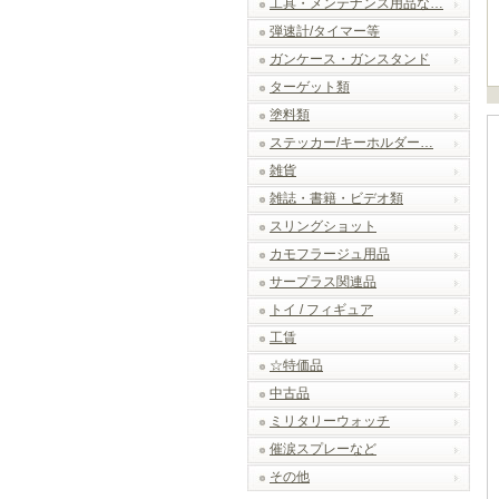
工具・メンテナンス用品な…
弾速計/タイマー等
ガンケース・ガンスタンド
ターゲット類
塗料類
ステッカー/キーホルダー…
雑貨
雑誌・書籍・ビデオ類
スリングショット
カモフラージュ用品
サープラス関連品
トイ / フィギュア
工賃
☆特価品
中古品
ミリタリーウォッチ
催涙スプレーなど
その他