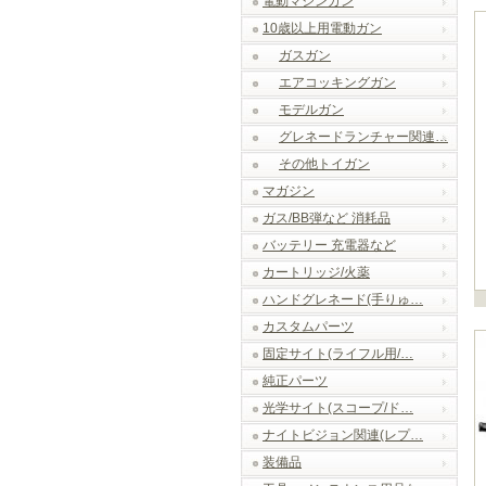
電動マシンガン
10歳以上用電動ガン
ガスガン
エアコッキングガン
モデルガン
グレネードランチャー関連…
その他トイガン
マガジン
ガス/BB弾など 消耗品
バッテリー 充電器など
カートリッジ/火薬
ハンドグレネード(手りゅ…
カスタムパーツ
固定サイト(ライフル用/…
純正パーツ
光学サイト(スコープ/ド…
ナイトビジョン関連(レプ…
装備品