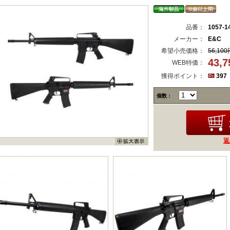
品番：
1057-1
メーカー：
E&C
希望小売価格：
56,100
43,
WEB特価：
獲得ポイント：
397
個数：
返