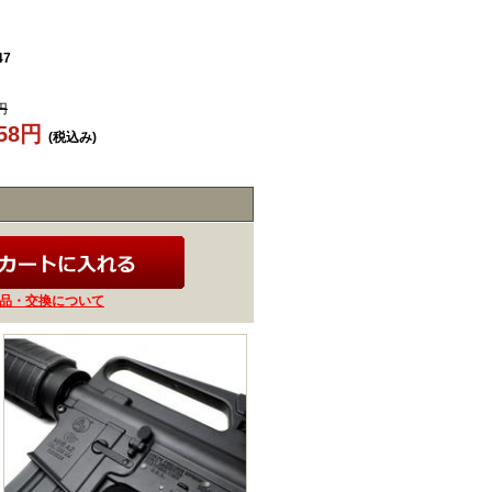
47
円
758円
(税込み)
品・交換について