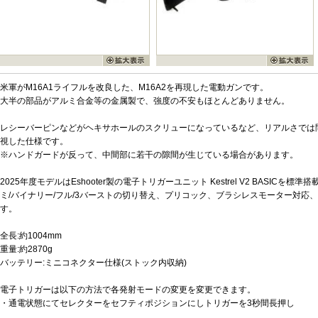
米軍がM16A1ライフルを改良した、M16A2を再現した電動ガンです。
大半の部品がアルミ合金等の金属製で、強度の不安もほとんどありません。
レシーバーピンなどがヘキサホールのスクリューになっているなど、リアルさでは
視した仕様です。
※ハンドガードが反って、中間部に若干の隙間が生じている場合があります。
2025年度モデルはEshooter製の電子トリガーユニット Kestrel V2 BASIC
ミ/バイナリー/フル/3バーストの切り替え、プリコック、ブラシレスモーター対応
す。
全長:約1004mm
重量:約2870g
バッテリー:ミニコネクター仕様(ストック内収納)
電子トリガーは以下の方法で各発射モードの変更を変更できます。
・通電状態にてセレクターをセフティポジションにしトリガーを3秒間長押し