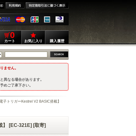
0
カート
お気に入り
購入履歴
りません。
と異なる場合があります。
予めご了承下さい。
電子トリガーKestrel V2 BASIC搭載】
 [EC-321E] [取寄]