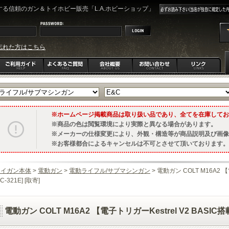
る信頼のガン＆トイホビー販売「L.A.ホビーショップ」
忘れた方はこちら
ホームページ掲載商品は取り扱い品であり、全てを在庫してお
商品の色は閲覧環境により実際と異なる場合があります。
メーカーの仕様変更により、外観・構造等が商品説明及び画像
お客様都合によるキャンセルは不可とさせて頂いております。
トイガン本体
>
電動ガン
>
電動ライフル/サブマシンガン
> 電動ガン COLT M16A2 【
EC-321E] [取寄]
電動ガン COLT M16A2 【電子トリガーKestrel V2 BASIC搭載】