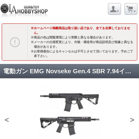
ホームページ掲載商品は取り扱い品であり、全てを在庫しておりませ
ん。
商品の色は閲覧環境により実際と異なる場合があります。
メーカーの仕様変更により、外観・構造等が商品説明及び画像と異なる
場合があります。
お客様都合によるキャンセルは不可とさせて頂いております。予めご了
承下さい。
電動ガン EMG Novseke Gen.4 SBR 7.94インチ /ブラック [APS-NSBR-7B] [取寄]
<
>