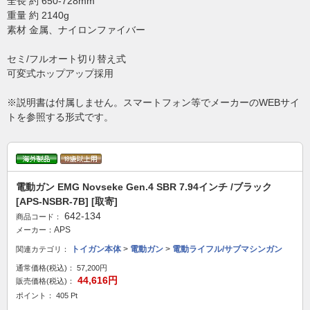
全長 約 650-728mm
重量 約 2140g
素材 金属、ナイロンファイバー
セミ/フルオート切り替え式
可変式ホップアップ採用
※説明書は付属しません。スマートフォン等でメーカーのWEBサイ
トを参照する形式です。
電動ガン EMG Novseke Gen.4 SBR 7.94インチ /ブラック
[APS-NSBR-7B] [取寄]
642-134
商品コード：
APS
メーカー：
トイガン本体
>
電動ガン
>
電動ライフル/サブマシンガン
関連カテゴリ：
通常価格(税込)：
57,200円
44,616円
販売価格(税込)：
ポイント： 405 Pt