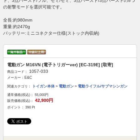
ト、3点バースト/フル、セミ/セミ、3点バースト/3点バーストの5つ
の射撃モードを選択可能です。
全長:約980mm
重量:約2470g
バッテリー:ミニコネクター仕様(ストック内収納)
電動ガン M16VN (電子トリガーver) [EC-319E] [取寄]
1057-033
商品コード：
E&C
メーカー：
トイガン本体
>
電動ガン
>
電動ライフル/サブマシンガン
関連カテゴリ：
通常価格(税込)：
55,000円
42,900円
販売価格(税込)：
ポイント： 390 Pt