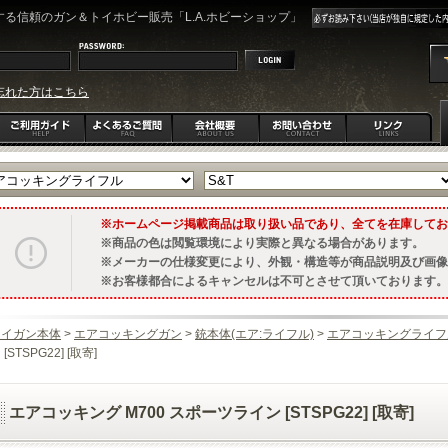
る信頼のガン＆トイホビー販売「L.A.ホビーショップ」
忘れた方はこちら
ホームページ掲載商品は取り扱い品であり、全てを在庫してお
商品の色は閲覧環境により実際と異なる場合があります。
メーカーの仕様変更により、外観・構造等が商品説明及び画像
お客様都合によるキャンセルは不可とさせて頂いております。
トイガン本体
>
エアコッキングガン
>
銃本体(エア:ライフル)
>
エアコッキングライフ
 [STSPG22] [取寄]
エアコッキング M700 スポーツライン [STSPG22] [取寄]