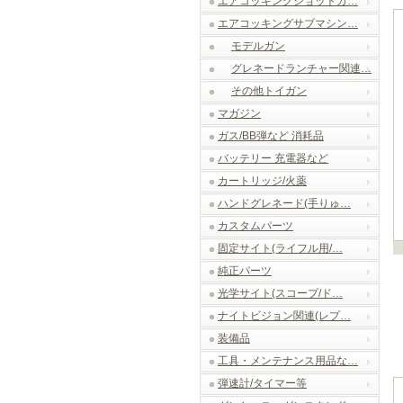
エアコッキングショットガ…
エアコッキングサブマシン…
モデルガン
グレネードランチャー関連…
その他トイガン
マガジン
ガス/BB弾など 消耗品
バッテリー 充電器など
カートリッジ/火薬
ハンドグレネード(手りゅ…
カスタムパーツ
固定サイト(ライフル用/…
純正パーツ
光学サイト(スコープ/ド…
ナイトビジョン関連(レプ…
装備品
工具・メンテナンス用品な…
弾速計/タイマー等