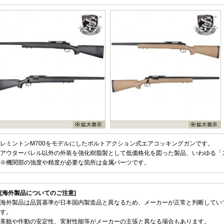
レミントンM700をモデルにしたボルトアクション式エアコッキングガンです。
アウターバレル以外の外装を強化樹脂製として低価格化を図った製品、いわゆる「
※機関部の強度や精度が必要な箇所は金属パーツです。
[海外製品についてのご注意]
海外製品は品質基準が日本国内製造品と異なるため、メーカーが正常と判断してい
す。
美観や作動の安定性、実射性能等がメーカーの主張と異なる場合もあります。