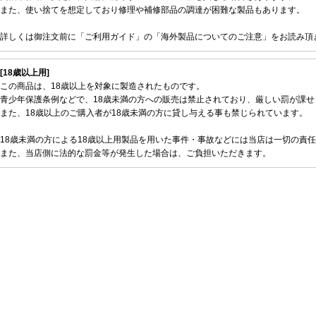
また、使い捨てを想定しており修理や補修部品の調達が困難な製品もあります。
詳しくは御注文前に「ご利用ガイド」の「海外製品についてのご注意」をお読み頂
[18歳以上用]
この商品は、18歳以上を対象に製造されたものです。
青少年保護条例などで、18歳未満の方への販売は禁止されており、厳しい罰が課せ
また、18歳以上のご購入者が18歳未満の方に貸し与える事も禁じられています。
18歳未満の方による18歳以上用製品を用いた事件・事故などには当店は一切の責
また、当店側に法的な罰金等が発生した場合は、ご負担いただきます。