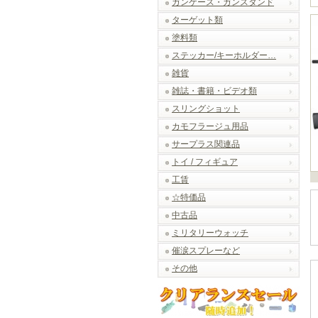
ガンケース・ガンスタンド
ターゲット類
塗料類
ステッカー/キーホルダー…
雑貨
雑誌・書籍・ビデオ類
スリングショット
カモフラージュ用品
サープラス関連品
トイ / フィギュア
工賃
☆特価品
中古品
ミリタリーウォッチ
催涙スプレーなど
その他