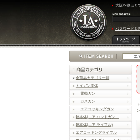
大阪を拠点とす
パスワードを
全商品カテゴリ一覧
トイガン本体
電動ガン
ガスガン
エアコッキングガン
ン
銃本体(エア:ハンドガン…
銃本体(エア:ライフル)
エアコッキングライフル