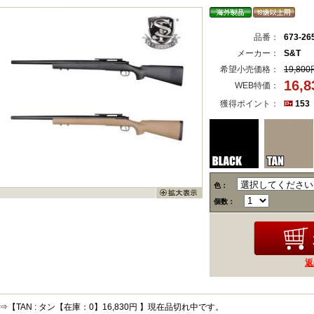
品番：
673-26
メーカー：
S&T
希望小売価格：
19,800
16,
WEB特価：
獲得ポイント：
153
色：
個数：
返
⇒【TAN : タン【在庫：0】16,830円 】現在品切れ中です。