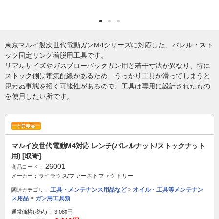
東京マルイ製次世代電動ガンM4シリーズに対応した、バレル・スト
ック固定リング着脱用工具です。
リアルサイズやガスブローバックガン用と若干寸法が異なり、特に
ストック側は電気配線があるため、うっかり工具が滑ってしまうと
思わぬ事態を招く可能性があるので、工具は専用に設計されたもの
を使用したい所です。
マルイ次世代電動M4対応 レンチ(バレルナット/ストックナット
用) [取寄]
26001
商品コード：
ライラクス/ファーストファクトリー
メーカー：
工具・メンテナンス用品など
>
オイル・工具等メンテナン
関連カテゴリ：
ス用品
>
ガン用工具類
通常価格(税込)：
3,080円